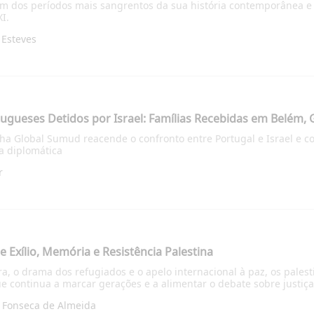
m dos períodos mais sangrentos da sua história contemporânea e u
I.
 Esteves
ugueses Detidos por Israel: Famílias Recebidas em Belém,
ilha Global Sumud reacende o confronto entre Portugal e Israel e 
a diplomática
r
 Exílio, Memória e Resistência Palestina
ra, o drama dos refugiados e o apelo internacional à paz, os pale
ue continua a marcar gerações e a alimentar o debate sobre justiça
e Fonseca de Almeida