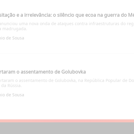
itação e a irrelevância: o silêncio que ecoa na guerra do M
 anunciou uma nova onda de ataques contra infraestruturas do regi
ta madrugada.
nio de Sousa
bertaram o assentamento de Golubovka
ertaram o assentamento de Golubovka, na República Popular de Done
 da Rússia.
nio de Sousa