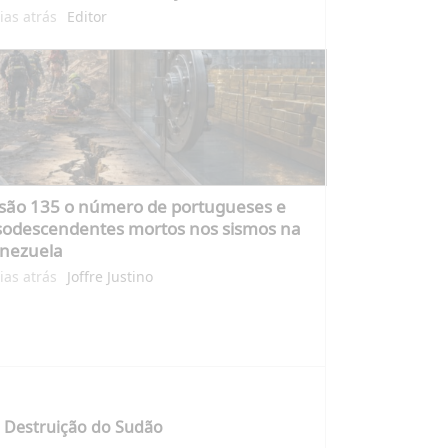
ias atrás
Editor
 são 135 o número de portugueses e
sodescendentes mortos nos sismos na
nezuela
ias atrás
Joffre Justino
 Destruição do Sudão