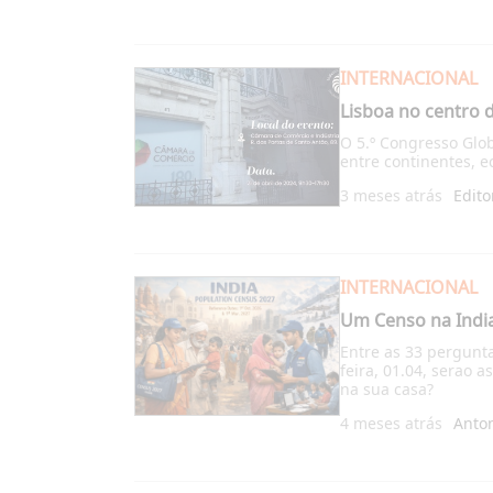
INTERNACIONAL
Lisboa no centro 
O 5.º Congresso Glo
entre continentes, e
3 meses atrás
Edito
INTERNACIONAL
Um Censo na Indi
Entre as 33 pergunt
feira, 01.04, serao 
na sua casa?
4 meses atrás
Anto