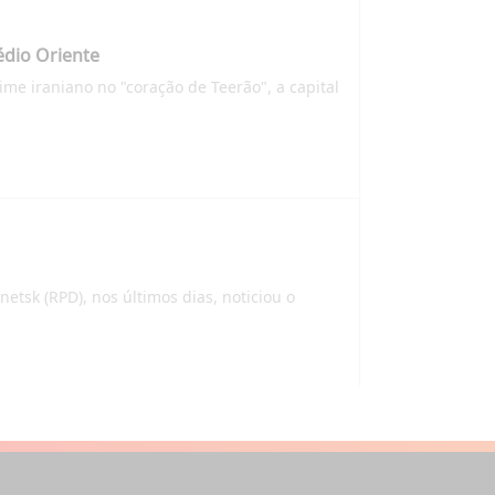
édio Oriente
me iraniano no "coração de Teerão", a capital
tsk (RPD), nos últimos dias, noticiou o