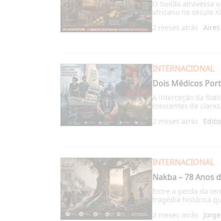
O Sudão atravessa u
africano no século XX
2 meses atrás
Aires
INTERNACIONAL
Dois Médicos Port
A interceção da flot
crescentes de clarez
2 meses atrás
Edito
INTERNACIONAL
Nakba – 78 Anos de
Entre a perda da ter
tragédia histórica q
2 meses atrás
Jorg