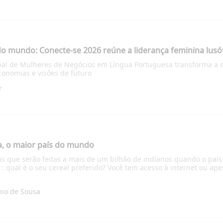
do mundo: Conecte-se 2026 reúne a liderança feminina lus
bal de Mulheres de Negócios em Língua Portuguesa transforma a 
conomias e visões de futuro
r
a, o maior país do mundo
as que serão feitas a mais de um bilhão de indianos quando o país
as : qual é o seu cereal preferido? Você tem acesso à internet ou 
nio de Sousa