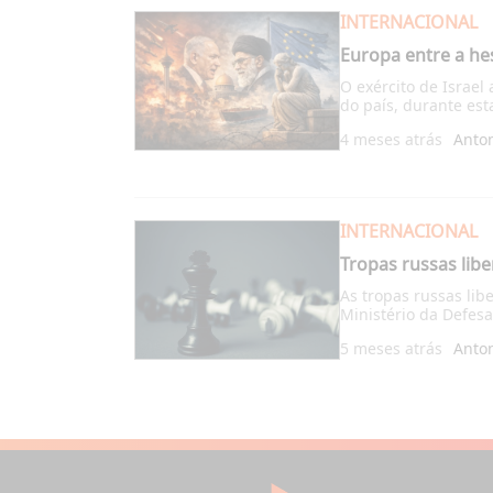
INTERNACIONAL
Europa entre a hes
O exército de Israel
do país, durante es
4 meses atrás
Anto
INTERNACIONAL
Tropas russas li
As tropas russas lib
Ministério da Defesa
5 meses atrás
Anto