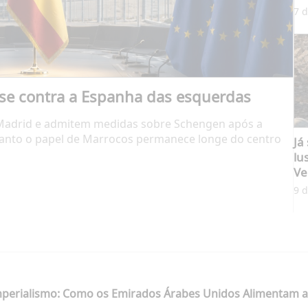
7 d
-se contra a Espanha das esquerdas
 Madrid e admitem medidas sobre Schengen após a
uanto o papel de Marrocos permanece longe do centro
Já
lu
Ve
9 d
mperialismo: Como os Emirados Árabes Unidos Alimentam a