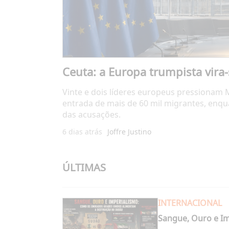
Ceuta: a Europa trumpista vira
Vinte e dois líderes europeus pressionam
entrada de mais de 60 mil migrantes, enq
das acusações.
6 dias atrás
Joffre Justino
ÚLTIMAS
INTERNACIONAL
Sangue, Ouro e I