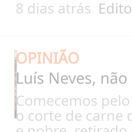
8 dias atrás
Edito
OPINIÃO
Luís Neves, não
Comecemos pelo pr
o corte de carne
e nobre, retirado