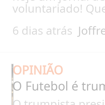
voluntariado! Que
6 dias atrás
Joffr
OPINIÃO
O Futebol é tru
O trumpista presi