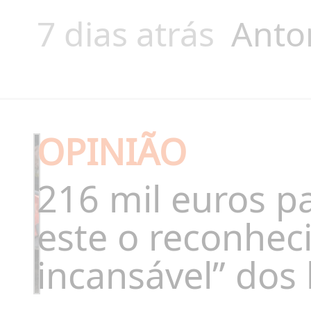
7 dias atrás
Anto
OPINIÃO
216 mil euros pa
este o reconhec
incansável” dos