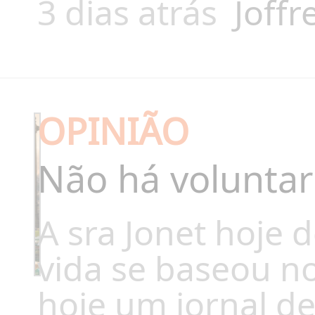
3 dias atrás
Joffr
OPINIÃO
Não há voluntar
A sra Jonet hoje d
vida se baseou n
hoje um jornal de