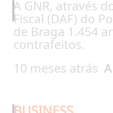
A GNR, através d
Fiscal (DAF) do P
de Braga 1.454 ar
contrafeitos.
10 meses atrás
A
BUSINESS