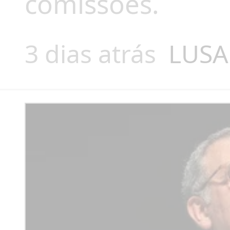
comissões.
3 dias atrás
LUSA