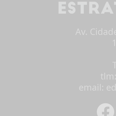
Av. Cidad
tlm
email: e