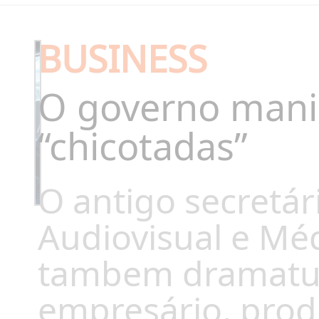
BUSINESS
O governo manip
“chicotadas”
O antigo secretá
Audiovisual e Méd
tambem dramatur
empresário, prod