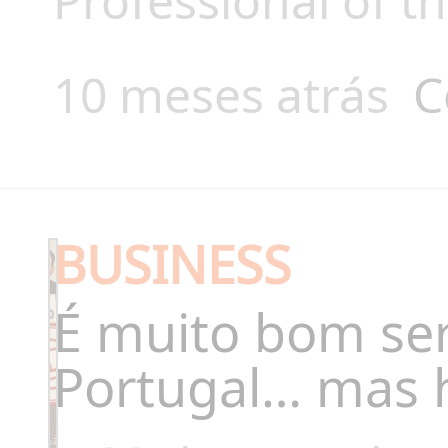
Professional of t
10 meses atrás
C
BUSINESS
É muito bom se
Portugal… mas 