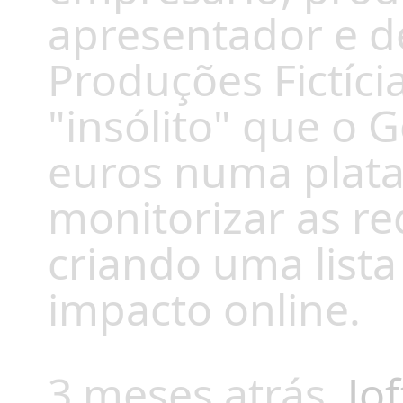
apresentador e d
Produções Fictíci
"insólito" que o 
euros numa plata
monitorizar as red
criando uma list
impacto online.
3 meses atrás
Jof