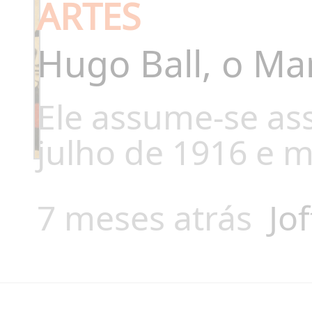
ARTES
Hugo Ball, o Ma
Ele assume-se as
julho de 1916 e m
7 meses atrás
Jof