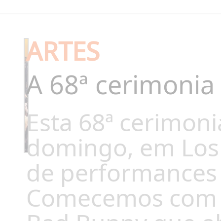
ARTES
A 68ª cerimoni
Esta 68ª cerimon
domingo, em Los
de performances 
Comecemos com o