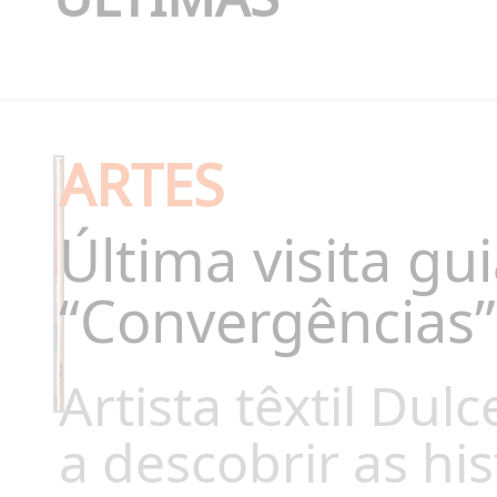
ARTES
Última visita gu
“Convergências”
Artista têxtil Dul
a descobrir as his