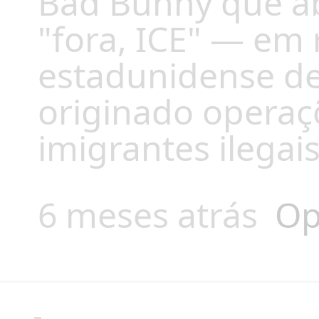
Bad Bunny que ab
"fora, ICE" — em 
estadunidense de
originado operaçõ
imigrantes ilegais
6 meses atrás
Op