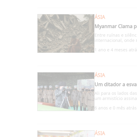
ÁSIA
Myanmar Clama po
Entre ruínas e silê
internacional, onde
1 ano e 4 meses atr
ÁSIA
Um ditador a esvai
Ali para os lados d
um armistício assina
6 anos e 0 mês atrás
ÁSIA