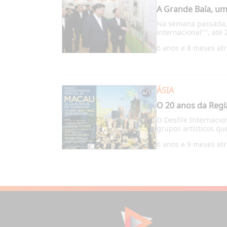
A Grande Baía, um 
Na semana passada, 
internacional"", até 
6 anos e 8 meses at
ÁSIA
O 20 anos da Regi
O Desfile Internaci
grupos artísticos que
6 anos e 9 meses at