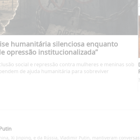
se humanitária silenciosa enquanto
 opressão institucionalizada”
lusão social e repressão contra mulheres e meninas sob
ependem de ajuda humanitária para sobreviver
 Putin
ina, Xi Jinping, e da Rússia, Vladimir Putin, mantiveram conversas 