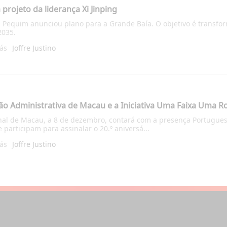
projeto da liderança Xi Jinping
Pequim anunciou plano para a Grande Baía. O objetivo é transfor
2035.
rás
Joffre Justino
ão Administrativa de Macau e a Iniciativa Uma Faixa Uma Ro
onal de Macau, a 8 de dezembro, contará com a presença Portugue
 participam para assinalar o 20.º aniversá...
rás
Joffre Justino