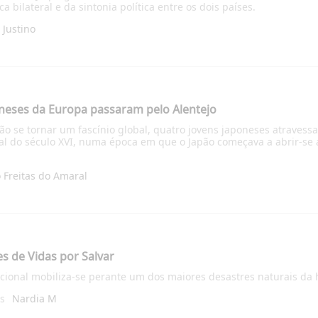
 bilateral e da sintonia política entre os dois países.
e Justino
neses da Europa passaram pelo Alentejo
pão se tornar um fascínio global, quatro jovens japoneses atraves
l do século XVI, numa época em que o Japão começava a abrir-se a
 Freitas do Amaral
s de Vidas por Salvar
ional mobiliza-se perante um dos maiores desastres naturais da hi
ás
Nardia M