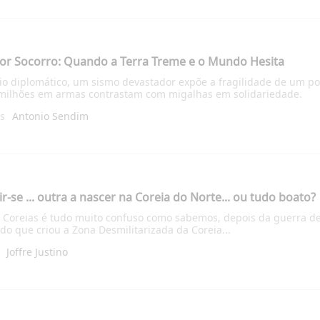
r Socorro: Quando a Terra Treme e o Mundo Hesita
ncio diplomático, um sismo devastador expõe a fragilidade de um p
 milhões em armas contrastam com migalhas em solidariedade.
ás
Antonio Sendim
r-se ... outra a nascer na Coreia do Norte... ou tudo boato?
as Coreias é tudo muito confuso como sabemos, depois da guerra de
do que criou a Zona Desmilitarizada da Coreia...
Joffre Justino