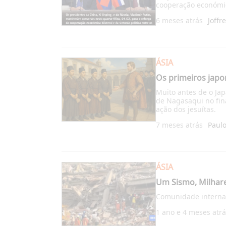
cooperação económica
6 meses atrás
Joffr
ÁSIA
Os primeiros japo
Muito antes de o Ja
de Nagasaqui no fina
ação dos jesuítas.
7 meses atrás
Paulo
ÁSIA
Um Sismo, Milhare
Comunidade internac
1 ano e 4 meses atr