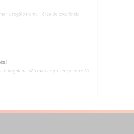
mar a região numa ""área de excelência
ta!
sa e Angolana vão marcar presença entre 80