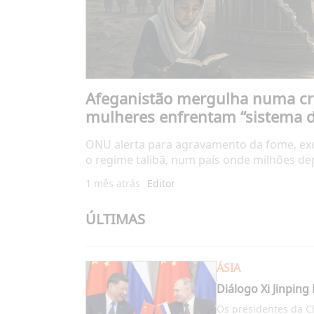
Afeganistão mergulha numa cri
mulheres enfrentam “sistema de
ONU alerta para agravamento da fome, exc
o regime talibã, num país onde milhões d
1 mês atrás
Editor
ÚLTIMAS
ÁSIA
Diálogo Xi Jinping
Os presidentes da Ch