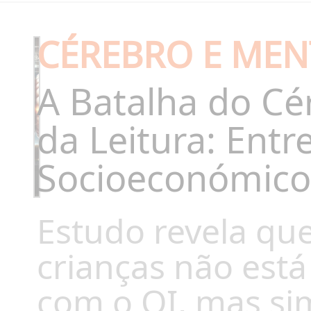
CÉREBRO E MEN
A Batalha do C
da Leitura: Entr
Socioeconómico
Estudo revela que 
crianças não est
com o QI, mas si