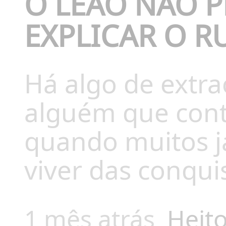
O LEÃO NÃO P
EXPLICAR O R
Há algo de extr
alguém que conti
quando muitos já
viver das conqui
1 mês atrás
Heito