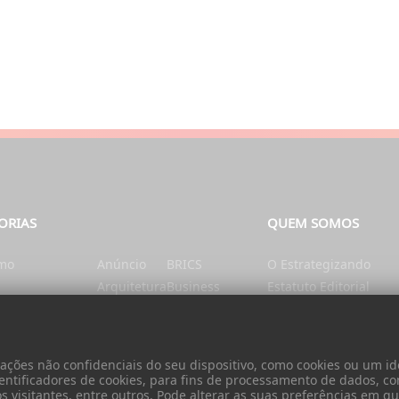
ORIAS
QUEM SOMOS
smo
Anúncio
BRICS
O Estrategizando
Arquitetura
Business
Estatuto Editorial
tação e Nutrição
Artes
Catalunha
Ficha Técnica
nte
Ásia
Cérebro e mente
Contatos
Autarquias
China
Donativo
ões não confidenciais do seu dispositivo, como cookies ou um ide
Cidadania
entificadores de cookies, para fins de processamento de dados, c
visitantes, entre outros. Pode alterar as suas preferências em qua