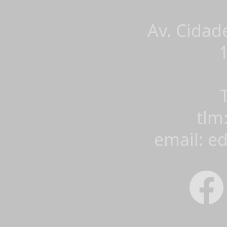
Av. Cidad
tlm
email: e