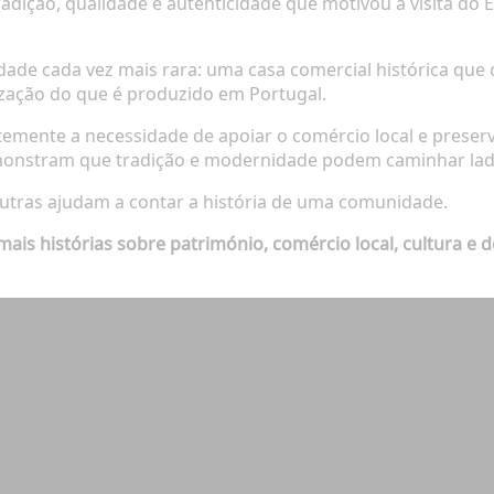
dição, qualidade e autenticidade que motivou a visita do E
dade cada vez mais rara: uma casa comercial histórica que c
ização do que é produzido em Portugal.
ente a necessidade de apoiar o comércio local e preserv
monstram que tradição e modernidade podem caminhar lado
tras ajudam a contar a história de uma comunidade.
is histórias sobre património, comércio local, cultura e 