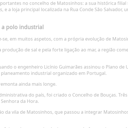
ortantes no concelho de Matosinhos: a sua histórica filia
, e a loja principal localizada na Rua Conde São Salvador,
a polo industrial
de-se, em muitos aspetos, com a própria evolução de Matosi
 produção de sal e pela forte ligação ao mar, a região co
ndo o engenheiro Licínio Guimarães assinou o Plano de U
 planeamento industrial organizado em Portugal.
 remonta ainda mais longe.
inistrativa do país, foi criado o Concelho de Bouças. Três
l Senhora da Hora.
ção da vila de Matosinhos, que passou a integrar Matosinho