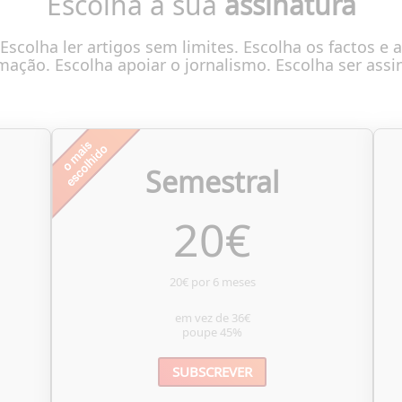
Escolha a sua
assinatura
Escolha ler artigos sem limites. Escolha os factos e a
mação. Escolha apoiar o jornalismo. Escolha ser assi
Semestral
20
€
20€ por 6 meses
em vez de
36€
poupe
45%
SUBSCREVER