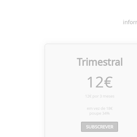
infor
Trimestral
12
€
12€ por 3 meses
em vez de
18€
poupe
34%
SUBSCREVER