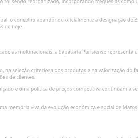
io foi sendo reorganizado, incorporando freguesias como Lav
cipal, o concelho abandonou oficialmente a designação de
s de hoje.
adeias multinacionais, a Sapataria Parisiense representa 
, na seleção criteriosa dos produtos e na valorização do f
es de clientes.
alçado e uma política de preços competitiva continuam a ser
e uma memória viva da evolução económica e social de Mat