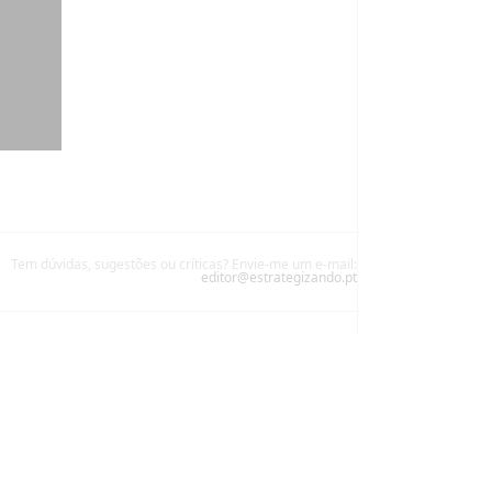
Tem dúvidas, sugestões ou críticas? Envie-me um e-mail:
editor@estrategizando.pt