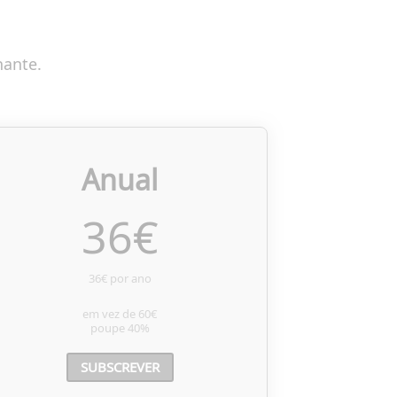
nante.
Anual
36
€
36€ por ano
em vez de
60€
poupe
40%
SUBSCREVER