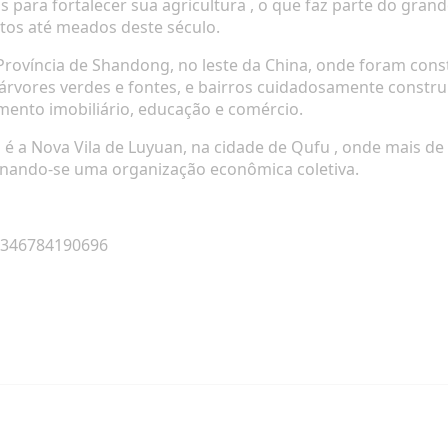
 para fortalecer sua agricultura
, o que faz parte do grand
tos até meados deste século.
rovíncia de Shandong, no leste da China, onde foram const
 árvores verdes e fontes, e bairros cuidadosamente constr
imento imobiliário, educação e comércio.
a é
a Nova Vila de Luyuan, na cidade de Qufu
, onde mais de
tornando-se uma organização econômica coletiva.
24346784190696