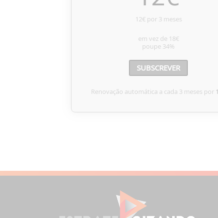
12€ por 3 meses
em vez de
18€
poupe
34%
SUBSCREVER
Renovação automática a cada 3 meses por