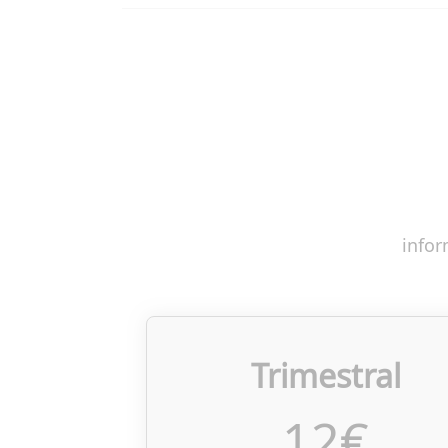
infor
Trimestral
12
€