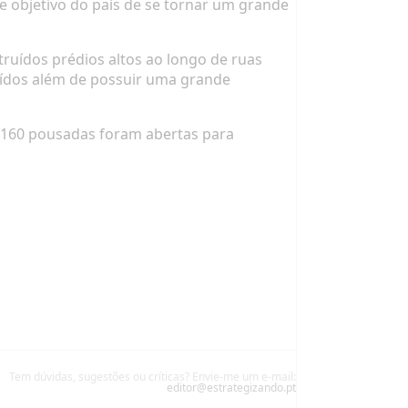
e objetivo do país de se tornar um grande
ruídos prédios altos ao longo de ruas
uídos além de possuir uma grande
 160 pousadas foram abertas para
Tem dúvidas, sugestões ou críticas? Envie-me um e-mail:
editor@estrategizando.pt