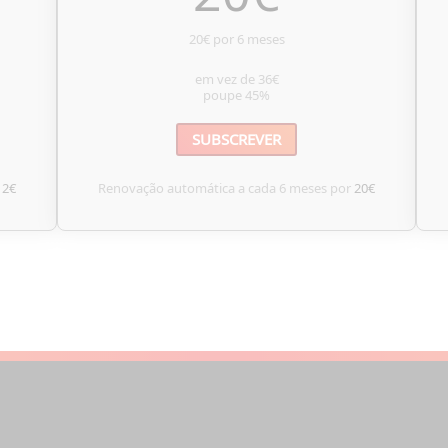
20€ por 6 meses
em vez de
36€
poupe
45%
SUBSCREVER
12€
Renovação automática a cada 6 meses por
20€