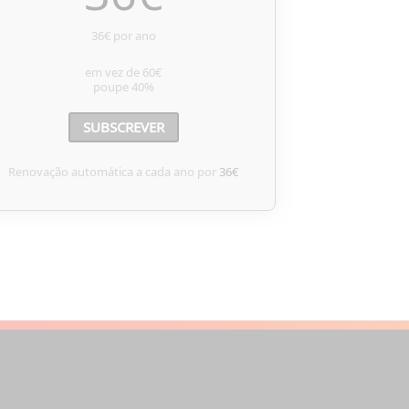
36€ por ano
em vez de
60€
poupe
40%
SUBSCREVER
Renovação automática a cada ano por
36€