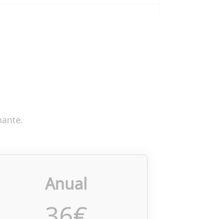
nante.
Anual
36
€