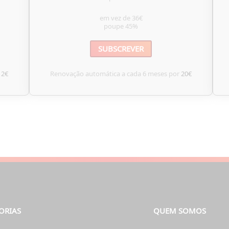
em vez de
36€
poupe
45%
SUBSCREVER
12€
Renovação automática a cada 6 meses por
20€
ORIAS
QUEM SOMOS