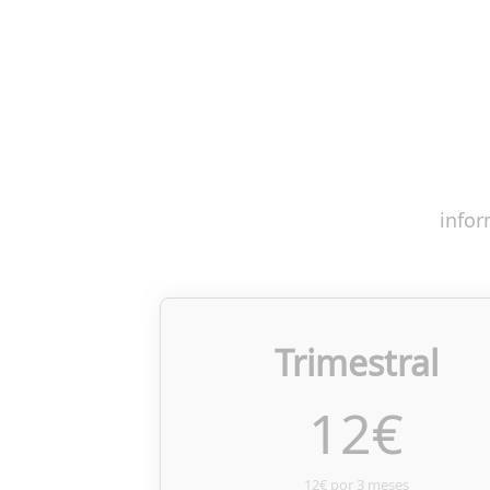
infor
Trimestral
12
€
12€ por 3 meses