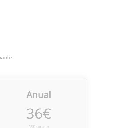
nante.
Anual
36
€
36€ por ano