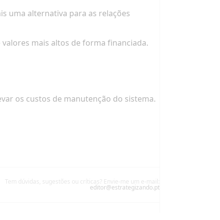
is uma alternativa para as relações
valores mais altos de forma financiada.
evar os custos de manutenção do sistema.
Tem dúvidas, sugestões ou críticas? Envie-me um e-mail:
editor@estrategizando.pt