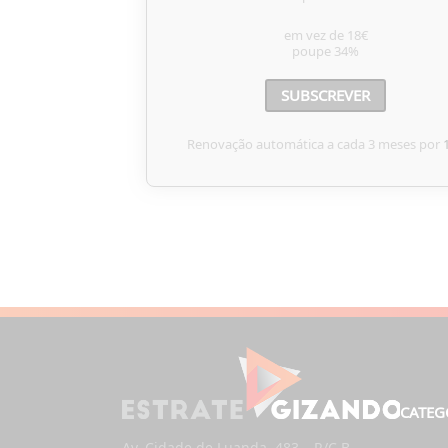
em vez de
18€
poupe
34%
SUBSCREVER
Renovação automática a cada 3 meses por
CATEG
Av. Cidade de Luanda, 483 – R/C B