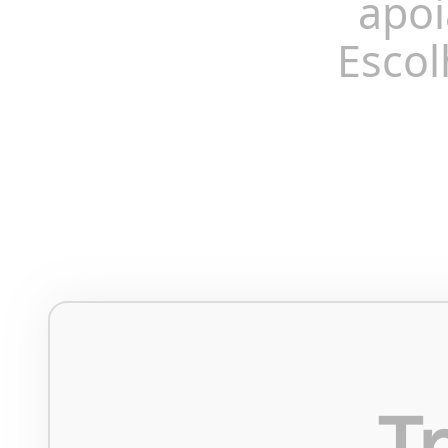
apoi
Escol
T