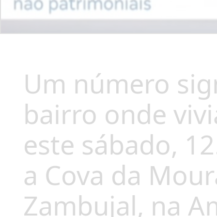
Um número sign
bairro onde viv
este sábado, 1
a Cova da Moura
Zambujal, na A