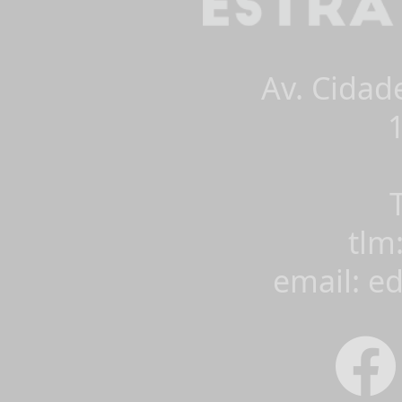
Av. Cidad
tlm
email: e