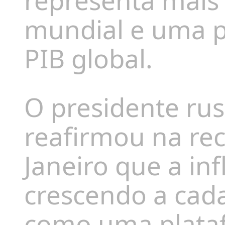
representa
mais
mundial
e uma p
PIB global.
O presidente ru
reafirmou na re
Janeiro que
a in
crescendo a cad
como uma plataf