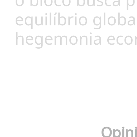
o bloco busca pr
equilíbrio glob
hegemonia eco
Opini