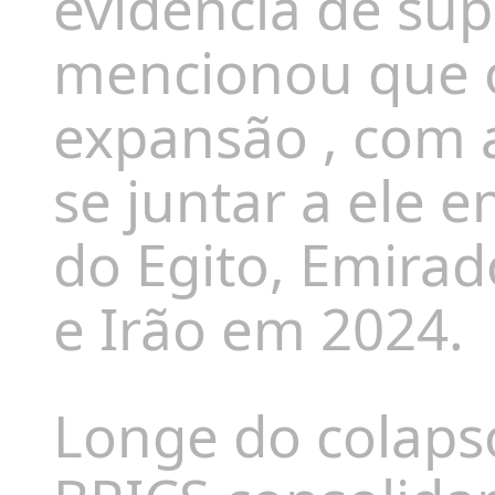
evidência
de sup
mencionou que
expansão
, com
se juntar a ele 
do
Egito, Emirad
e Irã
o em 2024.
Longe do colapso