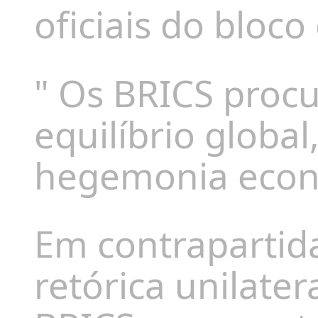
oficiais do bloco
"
Os BRICS proc
equilíbrio globa
hegemonia eco
Em contrapartid
retórica unilatera