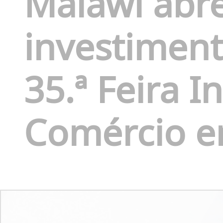
Malawi abre
investiment
35.ª Feira I
Comércio e