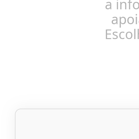
a inf
apoi
Escol