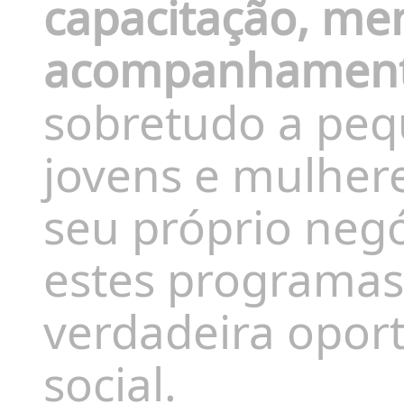
capacitação, men
acompanhamento
sobretudo a pe
jovens e mulher
seu próprio negó
estes programa
verdadeira opor
social.