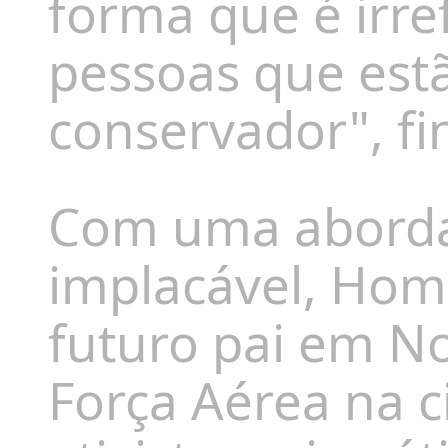
forma que é irre
pessoas que est
conservador", fi
Com uma aborda
implacável, H
futuro pai em No
Força Aérea na 