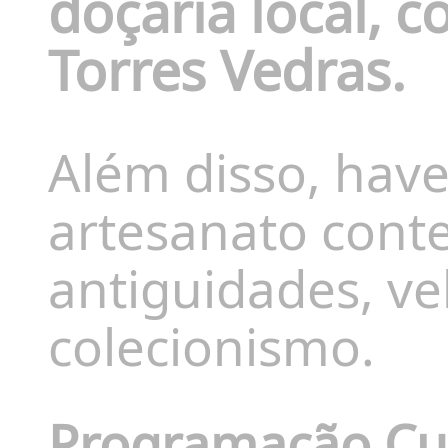
doçaria local, c
Torres Vedras.
Além disso, hav
artesanato cont
antiguidades, ve
colecionismo.
​
Programação Cul