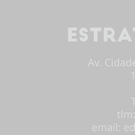
Av. Cidad
tlm
email: e