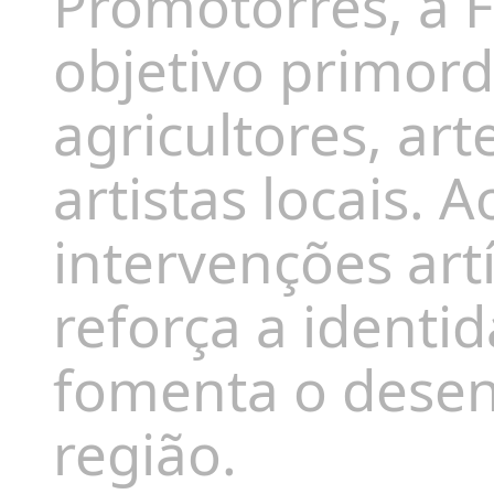
Promotorres, a 
objetivo primordi
agricultores, ar
artistas locais.
A
intervenções artí
reforça a identi
fomenta o dese
região.
​