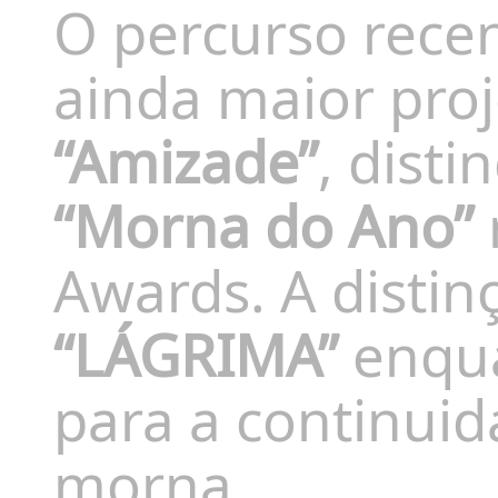
O percurso rece
ainda maior proj
“Amizade”
, dist
“Morna do Ano”
Awards. A distin
“LÁGRIMA”
enqua
para a continui
morna.