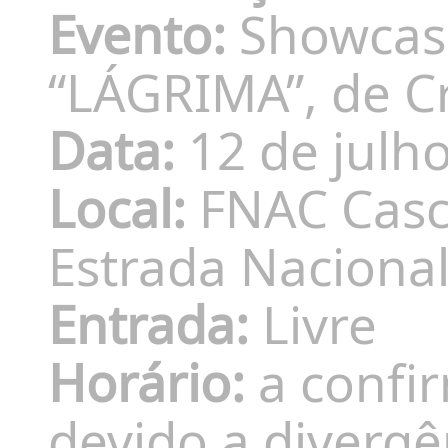
Evento:
Showcase
“LÁGRIMA”, de C
Data:
12 de julh
Local:
FNAC Casca
Estrada Nacional
Entrada:
Livre
Horário:
a confir
devido a divergê