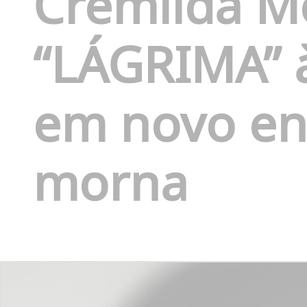
Cremilda M
“LÁGRIMA” 
em novo en
morna