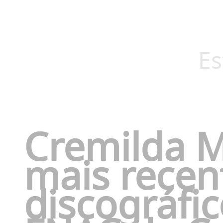
Es
Cremilda M
mais recen
discográfi