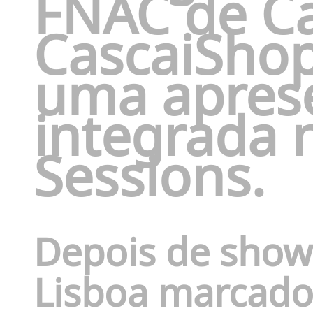
FNAC de Ca
CascaiShop
uma apres
integrada 
Sessions
.
Depois de show
Lisboa marcado