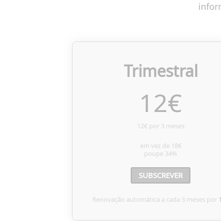
infor
Trimestral
12
€
12€ por 3 meses
em vez de
18€
poupe
34%
SUBSCREVER
Renovação automática a cada 3 meses por