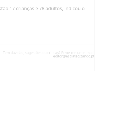
estão
17 crianças e 78 adultos
, indicou o
Tem dúvidas, sugestões ou críticas? Envie-me um e-mail:
editor@estrategizando.pt