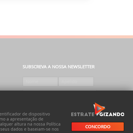
SUBSCREVA A NOSSA NEWSLETTER
SUBSCREVER
ntificador de dispositivo
omo a apresentação de
lquer altura na nossa Política
CONCORDO
s seus dados e baseiam-se nos