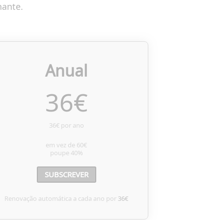
nante.
Anual
36
€
36€ por ano
em vez de
60€
poupe
40%
SUBSCREVER
Renovação automática a cada ano por
36€