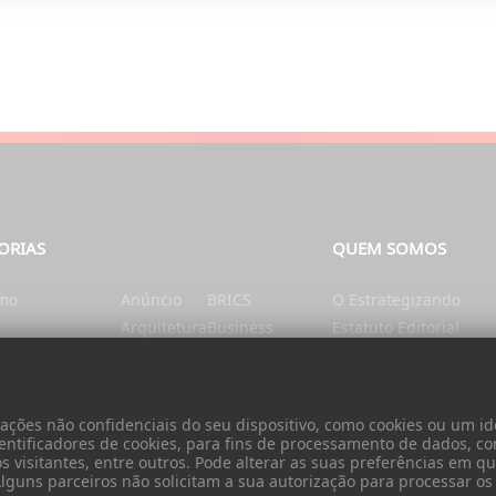
ORIAS
QUEM SOMOS
smo
Anúncio
BRICS
O Estrategizando
Arquitetura
Business
Estatuto Editorial
tação e Nutrição
Artes
Catalunha
Ficha Técnica
nte
Ásia
Cérebro e mente
Contatos
Autarquias
China
Donativo
ões não confidenciais do seu dispositivo, como cookies ou um ide
Cidadania
entificadores de cookies, para fins de processamento de dados, c
visitantes, entre outros. Pode alterar as suas preferências em qua
 Alguns parceiros não solicitam a sua autorização para processar o