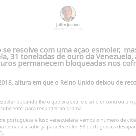
Joffre Justino
Diretor / Jornalista
do se resolve com uma açao esmoler,
mas
a, 31 toneladas de ouro da Venezuela, 
euros
permanecem bloqueadas nos cofre
2018, altura em que o Reino Unido deixou de rec
nezuela roubando-lhe o que era seu
o sismo encontrou um pa
 suficiente
para respnder ao drama.
ade portuguesa e luso venezuelana vemos o número de ci
a semana a subir ja para 95 e clm
58 portugueses desapare
).