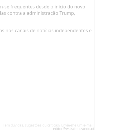
m-se frequentes desde o início do novo
as contra a administração Trump,
as nos canais de notícias independentes e
Tem dúvidas, sugestões ou críticas? Envie-me um e-mail:
editor@estrategizando.pt