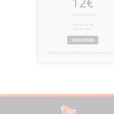
12
€
12€ por 3 meses
em vez de
18€
poupe
34%
SUBSCREVER
Renovação automática a cada 3 meses por