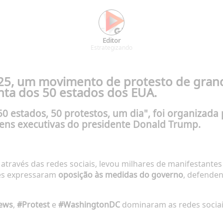
Editor
Estrategizando
25
, um movimento de protesto de gran
nta dos
50 estados dos EUA
.
50 estados, 50 protestos, um dia"
, foi organizada
dens executivas do presidente
Donald Trump
.
u através das redes sociais, levou milhares de manifestante
tes expressaram
oposição às medidas do governo
, defendend
ews
,
#Protest
e
#WashingtonDC
dominaram as redes sociai