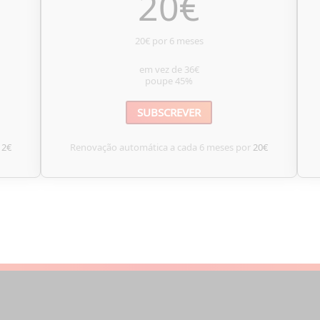
20
€
20€ por 6 meses
em vez de
36€
poupe
45%
SUBSCREVER
12€
Renovação automática a cada 6 meses por
20€