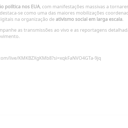
ão política nos EUA
, com manifestações massivas a tornare
destaca-se como uma das maiores mobilizações coordenad
digitais na organização de
ativismo social em larga escala
.
mpanhe as transmissões ao vivo e as reportagens detalhad
ovimento.
.com/live/KMKBZXgKMb8?si=xqkFaNVO4GTa-9jq