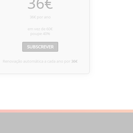
36
€
36€ por ano
em vez de
60€
poupe
40%
SUBSCREVER
Renovação automática a cada ano por
36€