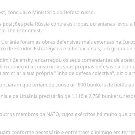
”, concluiu o Ministério da Defesa russo.
 posições pela Rússia contra as tropas ucranianas levou a 
elo The Economist.
 da Ucrânia foram as obras defensivas mais extensas na Eu
ntro de Estudos Estratégicos e Internacionais, um grupo de
imir Zelensky, encarregou os seus comandantes de acelerar
bém começou a construir as suas próprias defesas na fronte
em criar a sua própria "linha de defesa colectiva", diz o art
unciaram que teriam de construir 600 bunkers de betão ao 
ónia e da Lituânia precisarão de 1.116 e 2.758 bunkers, res
ra outros membros da NATO, cujos exércitos há muito que p
ecuam conforme necessário e enfrentam o inimigo em terren