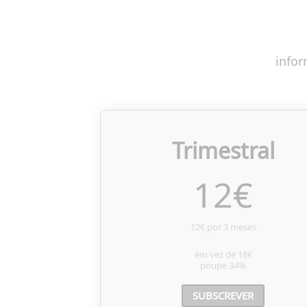
infor
Trimestral
12
€
12€ por 3 meses
em vez de
18€
poupe
34%
SUBSCREVER