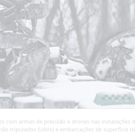
es com armas de precisão e drones nas instalações d
 não tripulados (UAVs) e embarcações de superfície 