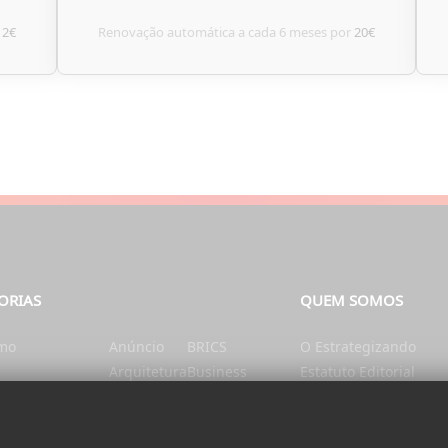
12€
Renovação automática a cada 6 meses por
20€
ORIAS
QUEM SOMOS
smo
Anúncio
BRICS
O Estrategizando
Arquitetura
Business
Estatuto Editorial
tação e Nutrição
Artes
Catalunha
Ficha Técnica
nte
Ásia
Cérebro e mente
Contatos
Autarquias
China
Donativo