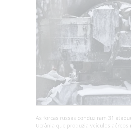
As forças russas conduziram 31 ataqu
Ucrânia que produzia veículos aéreos