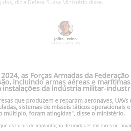
idos, diz a Defesa Russa Ministério disse.
Joffre Justino
Diretor / Jornalista
de 2024, as Forças Armadas da Federação
ão, incluindo armas aéreas e marítimas 
 instalações da indústria militar-indust
resas que produzem e reparam aeronaves, UAVs de
ladas, sistemas de mísseis táticos operacionais 
múltiplo, foram atingidas", disse o ministério.
que os locais de implantação de unidades militares ucrania