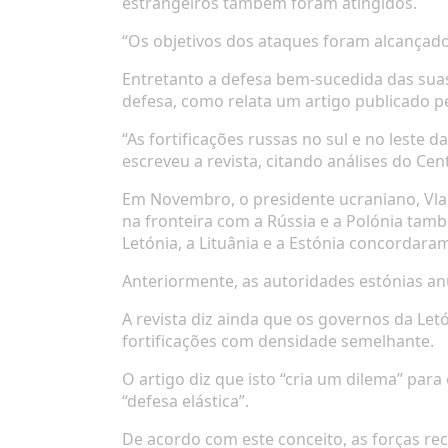
estrangeiros também foram atingidos.
“Os objetivos dos ataques foram alcançados
Entretanto a defesa bem-sucedida das suas
defesa, como relata um artigo publicado p
“As fortificações russas no sul e no leste
escreveu a revista, citando análises do Ce
Em Novembro, o presidente ucraniano, Vlad
na fronteira com a Rússia e a Polónia tam
Letónia, a Lituânia e a Estónia concordaram 
Anteriormente, as autoridades estónias an
A revista diz ainda que os governos da Let
fortificações com densidade semelhante.
O artigo diz que isto “cria um dilema” pa
“defesa elástica”.
De acordo com este conceito, as forças r