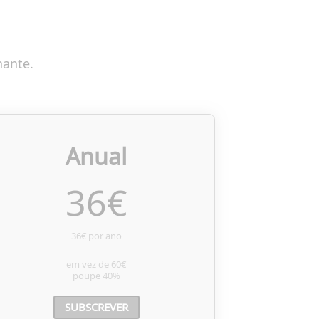
nante.
Anual
36
€
36€ por ano
em vez de
60€
poupe
40%
SUBSCREVER