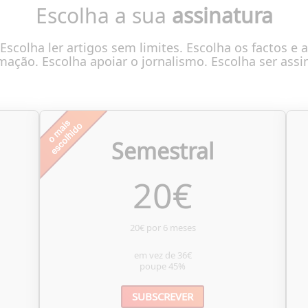
Escolha a sua
assinatura
Escolha ler artigos sem limites. Escolha os factos e a
mação. Escolha apoiar o jornalismo. Escolha ser assi
Semestral
20
€
20€ por 6 meses
em vez de
36€
poupe
45%
SUBSCREVER