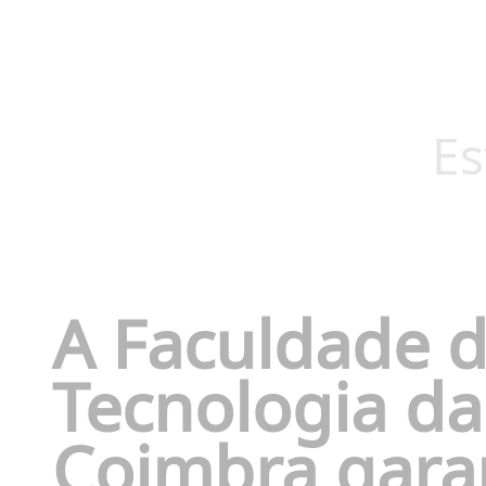
Es
A Faculdade d
Tecnologia d
Coimbra
garan