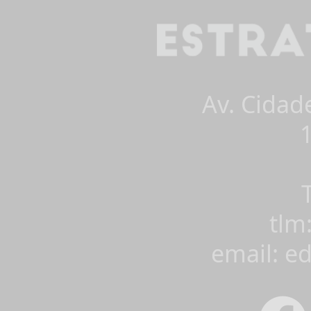
Av. Cidad
tlm
email: e