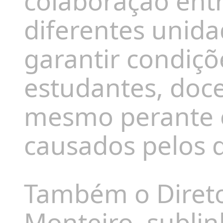
colaboração entr
diferentes unid
garantir condiç
estudantes, doce
mesmo perante 
causados pelos d
Também o Diret
Monteiro
, subli