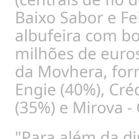
Baixo Sabor e Fei
albufeira com 
milhões de euro
da Movhera, fo
Engie (40%), Cré
(35%) e Mirova -
"Para além da di