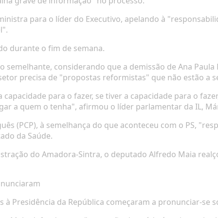
lha grave de informação" no processo.
ministra para o líder do Executivo, apelando à
"responsabili
l".
do durante o fim de semana.
ção semelhante
, considerando que a
demissão de Ana Paula M
setor precisa de "propostas reformistas" que não estão a 
a capacidade para o fazer, se tiver a capacidade para o faz
lugar a quem o tenha"
, afirmou o líder parlamentar da IL, M
guês (PCP)
, à semelhança do que aconteceu com o PS,
"resp
tado da Saúde.
tração do Amadora-Sintra, o deputado Alfredo Maia real
ronunciaram
s à Presidência da República começaram a pronunciar-se so