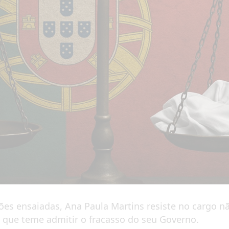
ões ensaiadas, Ana Paula Martins resiste no cargo n
 que teme admitir o fracasso do seu Governo.