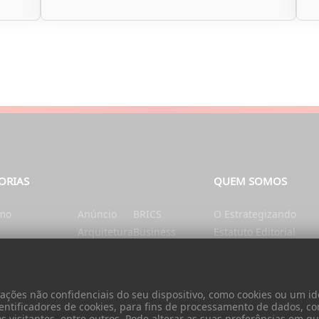
ORIAS
QUEM SOMOS
smo
Anúncio
BRICS
O Estrategizando
Arquitetura
Business
Estatuto Editorial
tação e Nutrição
Artes
Catalunha
Ficha Técnica
nte
Ásia
Cérebro e mente
Contatos
Autarquias
China
Donativo
ões não confidenciais do seu dispositivo, como cookies ou um ide
Cidadania
entificadores de cookies, para fins de processamento de dados, c
visitantes, entre outros. Pode alterar as suas preferências em qua