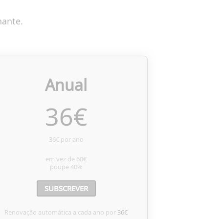
nante.
Anual
36
€
36€ por ano
em vez de
60€
poupe
40%
SUBSCREVER
Renovação automática a cada ano por
36€