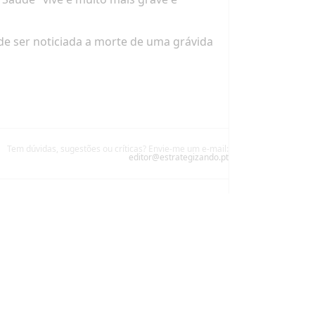
e ser noticiada a morte de uma grávida
Tem dúvidas, sugestões ou críticas? Envie-me um e-mail:
editor@estrategizando.pt