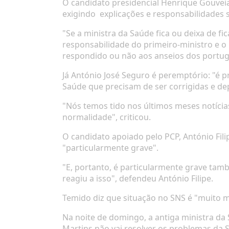
O candidato presidencial Henrique Gouvei
exigindo
explicações e responsabilidades 
"Se a ministra da Saúde fica ou deixa de f
responsabilidade do primeiro-ministro e 
respondido ou não aos anseios dos portug
Já António José Seguro é peremptório
: "é 
Saúde que precisam de ser corrigidas e d
"Nós temos tido nos últimos meses notícia
normalidade"
, criticou.
O candidato apoiado pelo PCP, António Fili
"particularmente grave".
"E, portanto, é particularmente grave tam
reagiu a isso"
, defendeu António Filipe.
Temido diz que situação no SNS é "muito m
Na noite de domingo, a
antiga ministra da
Martins não vai resolver os problemas da 