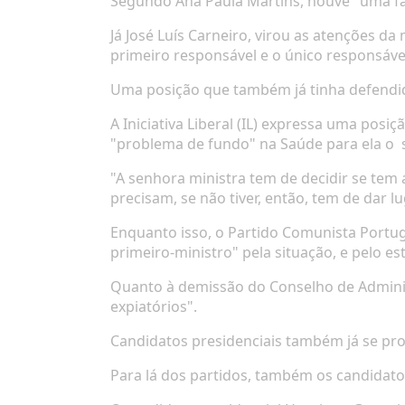
Segundo Ana Paula Martins, houve "uma fa
Já José Luís Carneiro
, virou as atenções da 
primeiro responsável e o único responsáve
Uma posição que também já tinha defendi
A Iniciativa Liberal (IL) expressa uma posi
"problema de fundo" na Saúde para ela o
"A senhora ministra tem de decidir se tem 
precisam, se não tiver, então, tem de dar 
Enquanto isso,
o Partido Comunista Portu
primeiro-ministro" pela situação,
e pelo es
Quanto à demissão do Conselho de Adminis
expiatórios".
Candidatos presidenciais também já se p
Para lá dos partidos, também os candidato