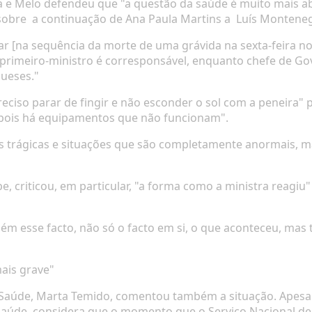
a e Melo defendeu
que "a questão da saúde é muito mais ab
sobre
a continuação de Ana Paula Martins a
Luís Monteneg
icar [na sequência da morte de uma grávida na sexta-feira n
o primeiro-ministro é corresponsável, enquanto chefe de G
ueses."
preciso parar de fingir e não esconder o sol com a peneira"
epois há equipamentos que não funcionam".
s trágicas e situações que são completamente anormais, m
pe
, criticou, em particular, "a forma como a ministra reagi
bém esse facto, não só o facto em si, o que aconteceu, m
ais grave"
 Saúde, Marta Temido
, comentou também a situação. Apesar
Saúde, considera que
o momento que o Serviço Nacional de 