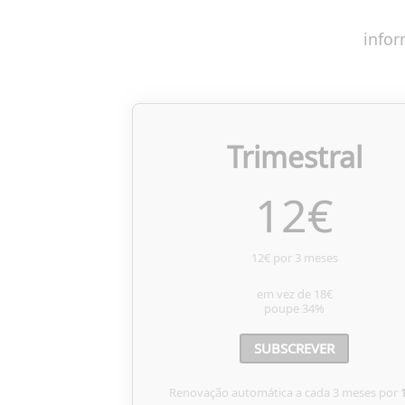
infor
Trimestral
12
€
12€ por 3 meses
em vez de
18€
poupe
34%
SUBSCREVER
Renovação automática a cada 3 meses por