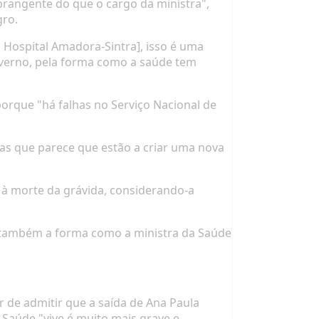
rangente do que o cargo da ministra",
ro.
o Hospital Amadora-Sintra], isso é uma
overno, pela forma como a saúde tem
 porque "há falhas no Serviço Nacional de
as que parece que estão a criar uma nova
u" à morte da grávida, considerando-a
as também a forma como a ministra da Saúde
 de admitir que a saída de Ana Paula
Saúde "vive é muito mais grave e