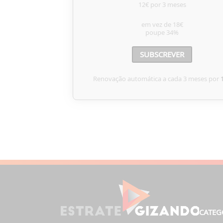
12€ por 3 meses
em vez de
18€
poupe
34%
SUBSCREVER
Renovação automática a cada 3 meses por
CATEG