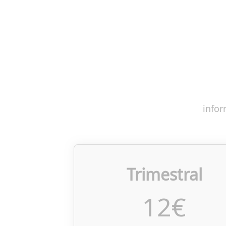
infor
Trimestral
12
€