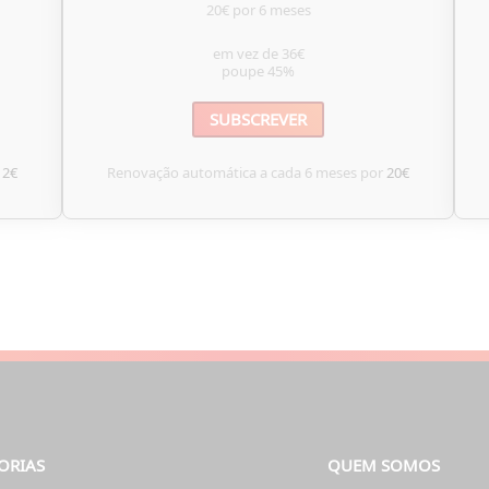
20€ por 6 meses
em vez de
36€
poupe
45%
SUBSCREVER
12€
Renovação automática a cada 6 meses por
20€
ORIAS
QUEM SOMOS