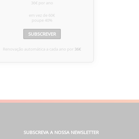
36€ por ano
em vez de
60€
poupe
40%
SUBSCREVER
Renovação automática a cada ano por
36€
SUBSCREVA A NOSSA NEWSLETTER