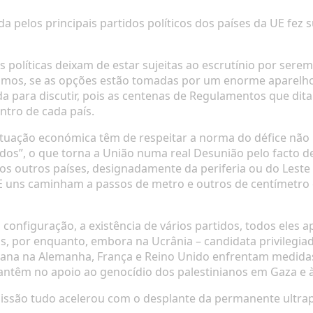
da pelos principais partidos políticos dos países da UE fez
olíticas deixam de estar sujeitas ao escrutínio por serem 
 vimos, se as opções estão tomadas por um enorme aparel
a para discutir, pois as centenas de Regulamentos que di
ntro de cada país.
situação económica têm de respeitar a norma do défice não
ados”, o que torna a União numa real Desunião pelo facto 
os outros países, designadamente da periferia ou do Leste
UE uns caminham a passos de metro e outros de centímetro 
configuração, a existência de vários partidos, todos eles ap
icos, por enquanto, embora na Ucrânia – candidata privilegi
niana na Alemanha, França e Reino Unido enfrentam medida
mantêm no apoio ao genocídio dos palestinianos em Gaza e à
missão tudo acelerou com o desplante da permanente ult