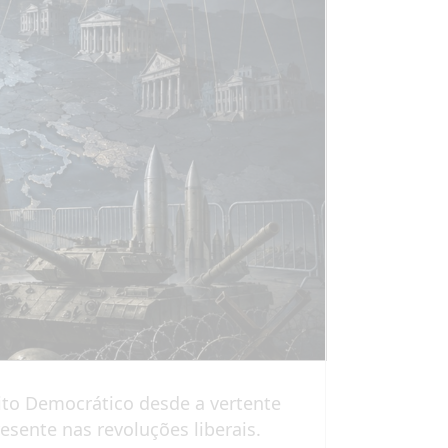
ito Democrático desde a vertente
esente nas revoluções liberais.