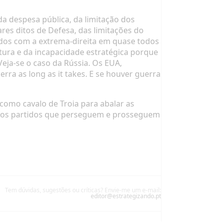
da despesa pública, da limitação dos
res ditos de Defesa, das limitações do
cordos com a extrema-direita em quase todos
ura e da incapacidade estratégica porque
Veja-se o caso da Rússia. Os EUA,
ra as long as it takes. E se houver guerra
como cavalo de Troia para abalar as
vários partidos que perseguem e prosseguem
Tem dúvidas, sugestões ou críticas? Envie-me um e-mail:
editor@estrategizando.pt