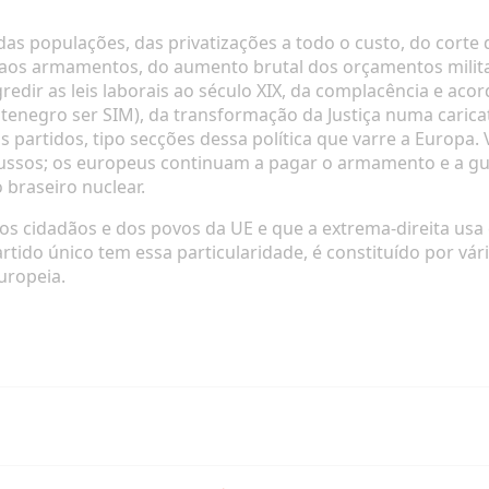
as populações, das privatizações a todo o custo, do corte 
da aos armamentos, do aumento brutal dos orçamentos milita
egredir as leis laborais ao século XIX, da complacência e a
enegro ser SIM), da transformação da Justiça numa caricat
 partidos, tipo secções dessa política que varre a Europa. 
russos; os europeus continuam a pagar o armamento e a guer
 braseiro nuclear.
os cidadãos e dos povos da UE e que a extrema-direita usa 
artido único tem essa particularidade, é constituído por 
uropeia.