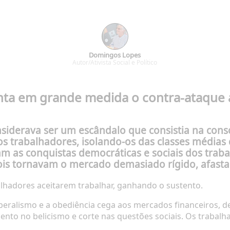
Domingos Lopes
Autor/Ativista Social e Político
nta em grande medida o contra-ataque a
nsiderava ser um escândalo que consistia na cons
dos trabalhadores, isolando-os das classes médi
am as conquistas democráticas e sociais dos tra
is tornavam o mercado demasiado rígido, afastan
abalhadores aceitarem trabalhar, ganhando o sustento.
eralismo e a obediência cega aos mercados financeiros, dei
nto no belicismo e corte nas questões sociais. Os trabalh