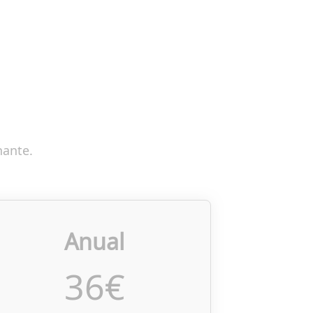
nante.
Anual
36
€