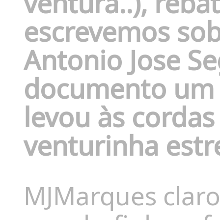
ventura..), rebat
escrevemos sobre
Antonio Jose S
documento um P
levou às cordas
venturinha est
MJMarques claro