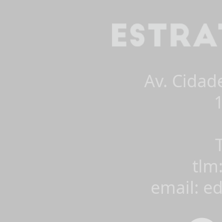
Av. Cidad
tlm
email: e