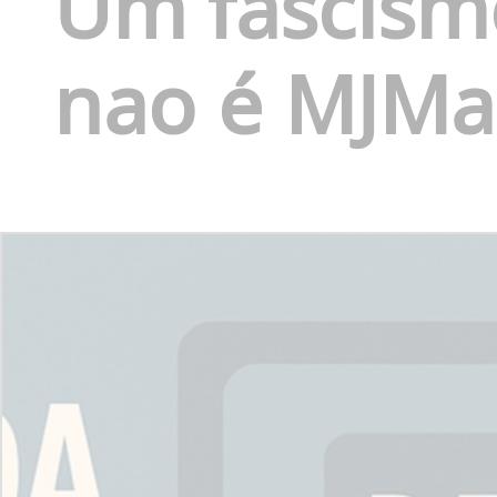
Um fascism
nao é MJMa