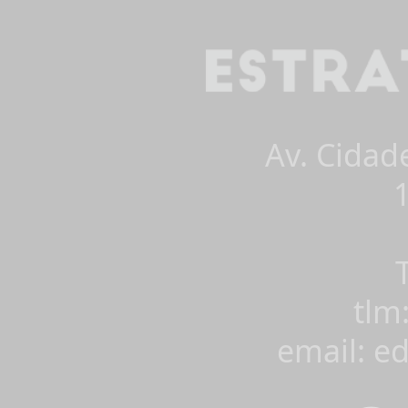
Av. Cidad
tlm
email: e