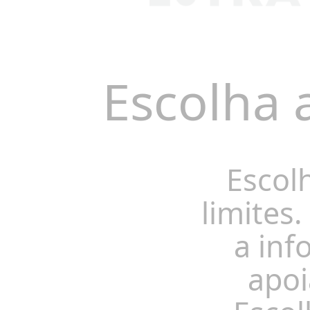
Escolha 
Escol
limites.
a inf
apoi