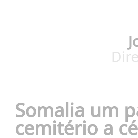
J
Dire
Somalia um p
cemitério a c