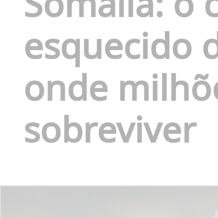
Somália: o 
esquecido d
onde milhõ
sobreviver