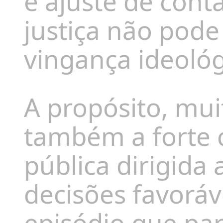
é ajuste de cont
justiça não pod
vingança ideológ
A propósito, mu
também a forte 
pública dirigida 
decisões favoráv
episódio que par