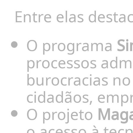
Entre elas desta
O programa
Si
processos admi
burocracias no
cidadãos, empr
O projeto
Maga
o acesso à tecn