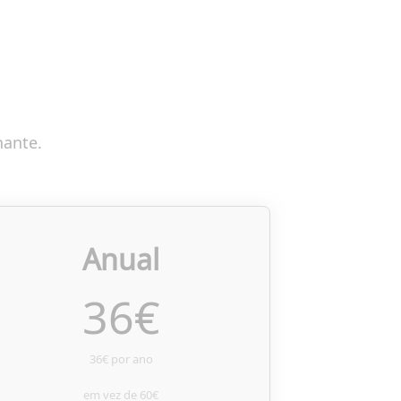
nante.
Anual
36
€
36€ por ano
em vez de
60€