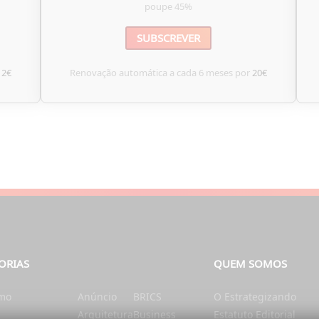
poupe
45%
SUBSCREVER
12€
Renovação automática a cada 6 meses por
20€
ORIAS
QUEM SOMOS
smo
Anúncio
BRICS
O Estrategizando
Arquitetura
Business
Estatuto Editorial