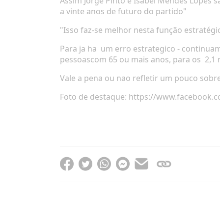
Assim Jorge Pinto e Isabel Mendes Lopes s
a vinte anos de futuro do partido"
"Isso
faz-se melhor nesta função estratég
Para ja ha
um erro estrategico - continua
pessoas
com 65 ou mais anos, para os
2,1
Vale a pena ou nao refletir um pouco sobre
Foto de destaque:
https://www.facebook.c