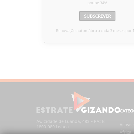
poupe
34%
SUBSCREVER
Renovação automática a cada 3 meses por
CATEG
Av. Cidade de Luanda, 483 – R/C B
Activi
1800-089 Lisboa
África