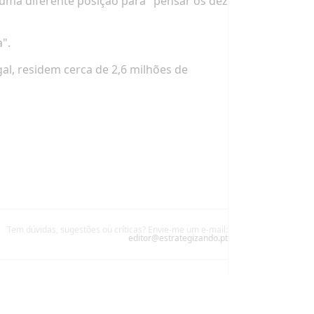
 uma diferente posição para
"pensar os dez
".
al, residem cerca de
2,6 milhões de
Tem dúvidas, sugestões ou críticas? Envie-me um e-mail:
editor@estrategizando.pt