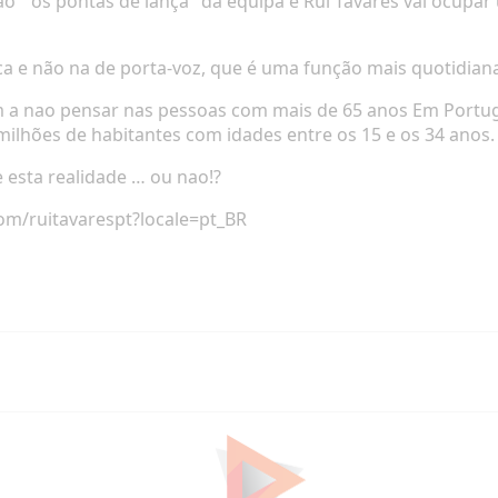
ao
"os pontas de lança"
da equipa e Rui Tavares vai ocupar
ica
e não na de porta-voz, que é uma função mais quotidiana
m a nao pensar nas pessoas com mais de 65 anos Em Portug
 milhões
de habitantes com idades entre os 15 e os 34 anos.
 esta realidade … ou nao!?
om/ruitavarespt?locale=pt_BR