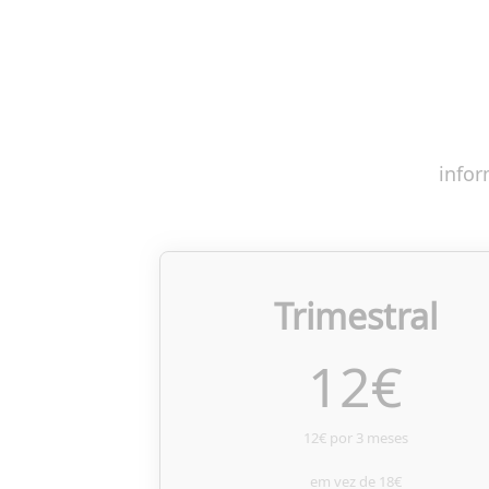
infor
Trimestral
12
€
12€ por 3 meses
em vez de
18€