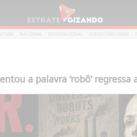
ULTURA
NACIONAL
INTERNACIONAL
SUSTENTABILIDADE
ventou a palavra ‘robô’ regressa 