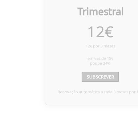
Trimestral
12
€
12€ por 3 meses
em vez de
18€
poupe
34%
SUBSCREVER
Renovação automática a cada 3 meses por