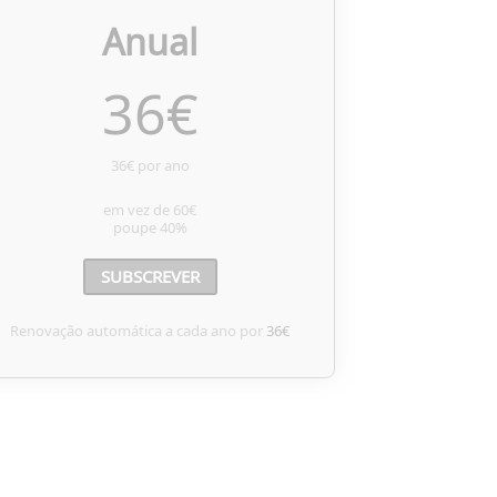
Anual
36
€
36€ por ano
em vez de
60€
poupe
40%
SUBSCREVER
Renovação automática a cada ano por
36€