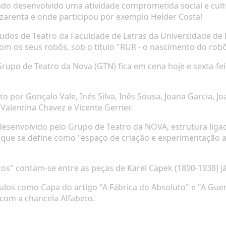
endo desenvolvido uma atividade comprometida social e cul
lazarenta e onde participou por exemplo Helder Costa!
dos de Teatro da Faculdade de Letras da Universidade de 
, com os seus robôs, sob o título "RUR - o nascimento do robô
rupo de Teatro da Nova (GTN) fica em cena hoje e sexta-feir
or Gonçalo Vale, Inês Silva, Inês Sousa, Joana Garcia, Jo
Valentina Chavez e Vicente Gerner.
esenvolvido pelo Grupo de Teatro da NOVA, estrutura ligad
que se define como "espaço de criação e experimentação ar
tos" contam-se entre as peças de Karel Capek (1890-1938) 
tulos como Capa do artigo "A Fábrica do Absoluto" e "A Gue
com a chancela Alfabeto.