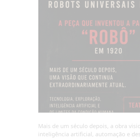
Mais de um século depois, a obra visi
inteligência artificial, automação e d