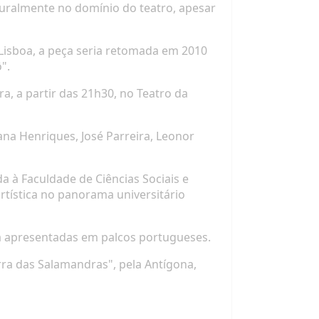
turalmente no domínio do teatro, apesar
Lisboa, a peça seria retomada em 2010
".
a, a partir das 21h30, no Teatro da
ana Henriques, José Parreira, Leonor
a à Faculdade de Ciências Sociais e
tística no panorama universitário
já apresentadas em palcos portugueses.
rra das Salamandras", pela Antígona,