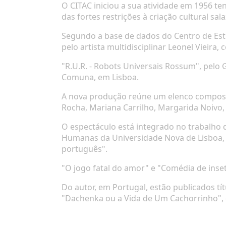
O CITAC iniciou a sua atividade em 1956 t
das fortes restrições à criação cultural sa
Segundo a base de dados do Centro de Estu
pelo artista multidisciplinar Leonel Vieira
"R.U.R. - Robots Universais Rossum", pelo G
Comuna, em Lisboa.
A nova produção reúne um elenco composto p
Rocha, Mariana Carrilho, Margarida Noivo, 
O espectáculo está integrado no trabalho d
Humanas da Universidade Nova de Lisboa, 
português".
"O jogo fatal do amor" e "Comédia de inse
Do autor, em Portugal, estão publicados tí
"Dachenka ou a Vida de Um Cachorrinho", 