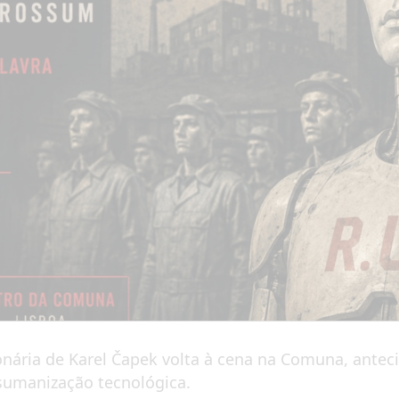
onária de Karel Čapek volta à cena na Comuna, antec
esumanização tecnológica.