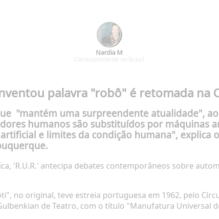
Nardia M
Correspondente no Brasil
inventou palavra "robô" é retomada n
 que "mantém uma surpreendente atualidade", ao
ores humanos são substituídos por máquinas art
 artificial e limites da condição humana", explica
buquerque.
entífica, 'R.U.R.' antecipa debates contemporâneos sobre au
ti", no original, teve estreia portuguesa em 1962, pelo Círc
 Gulbenkian de Teatro, com o título "Manufatura Universal 