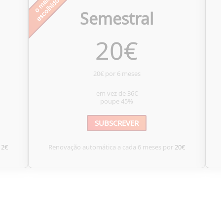
Semestral
20
€
20€ por 6 meses
em vez de
36€
poupe
45%
SUBSCREVER
12€
Renovação automática a cada 6 meses por
20€