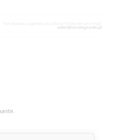
Tem dúvidas, sugestões ou críticas? Envie-me um e-mail:
editor@estrategizando.pt
nante.