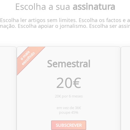
Escolha a sua
assinatura
Escolha ler artigos sem limites. Escolha os factos e a
mação. Escolha apoiar o jornalismo. Escolha ser assi
Semestral
20
€
20€ por 6 meses
em vez de
36€
poupe
45%
SUBSCREVER