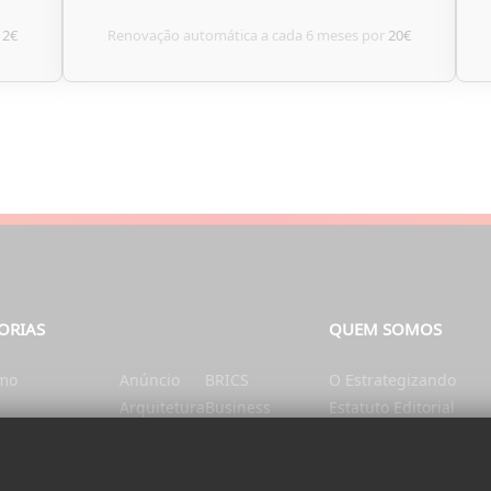
12€
Renovação automática a cada 6 meses por
20€
ORIAS
QUEM SOMOS
smo
Anúncio
BRICS
O Estrategizando
Arquitetura
Business
Estatuto Editorial
tação e Nutrição
Artes
Catalunha
Ficha Técnica
nte
Ásia
Cérebro e mente
Contatos
Autarquias
China
Donativo