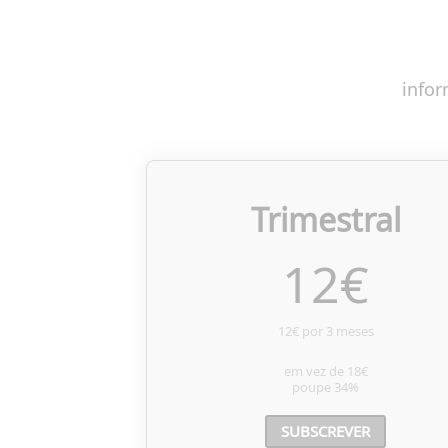
infor
Trimestral
12
€
12€ por 3 meses
em vez de
18€
poupe
34%
SUBSCREVER