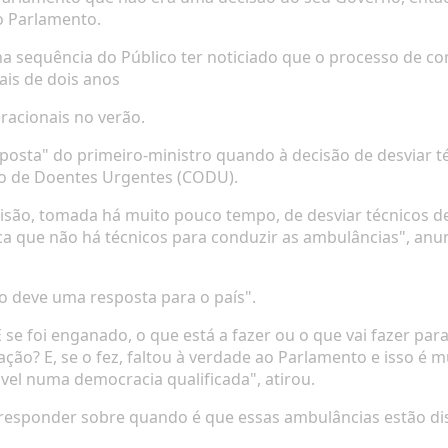
o Parlamento.
 na sequência do
Público
ter noticiado que o processo de c
ais de dois anos
eracionais no verão.
posta" do primeiro-ministro quando à decisão de desviar 
ão de Doentes Urgentes (CODU).
isão, tomada há muito pouco tempo, de desviar técnicos 
ca que não há técnicos para conduzir as ambulâncias", anun
ro deve uma resposta para o país".
E se foi enganado, o que está a fazer ou o que vai fazer pa
ção? E, se o fez, faltou à verdade ao Parlamento e isso é
ável numa democracia qualificada", atirou.
responder sobre quando é que essas ambulâncias estão dis