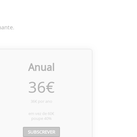
nante.
Anual
36
€
36€ por ano
em vez de
60€
poupe
40%
SUBSCREVER