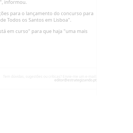
", informou.
uções para o lançamento do concurso para
 de Todos os Santos em Lisboa".
stá em curso" para que haja "uma mais
Tem dúvidas, sugestões ou críticas? Envie-me um e-mail:
editor@estrategizando.pt