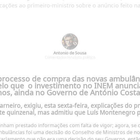
icações ao primeiro-ministro sobre o anúncio feito n
Antonio de Sousa
Comentador/Analista político
o processo de compra das novas ambulâ
elo que
o investimento no INEM
anunci
anos, ainda no Governo de António Costa
Carneiro, exigiu, esta sexta-feira, explicações do 
ate quinzenal, mas admitiu que Luís Montenegro p
tenham prestado informações com falta de vigor; agora, se
mbulâncias foi uma decisão do Conselho de Ministros de n
 Parlamento que não era uma decisão do seu Governo, então