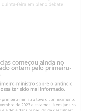
a quinta-feira em pleno debate
ncias começou ainda no
ado ontem
pelo primeiro-
.
primeiro-ministro sobre o anúncio
ossa ter sido mal informado.
 o primeiro-ministro teve o conhecimento
ovembro de 2023 e estamos já em janeiro
 ele deve dar um pedido de desculpas",