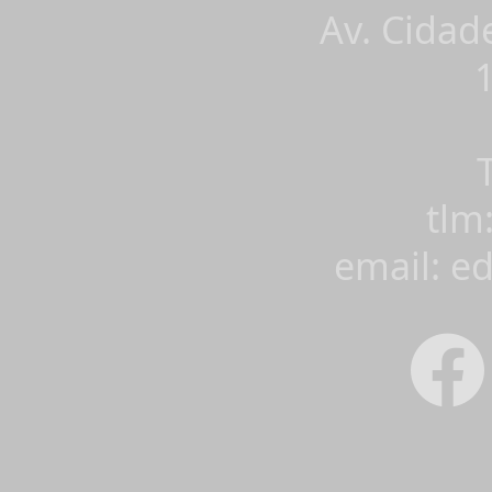
Av. Cidad
tlm
email: e