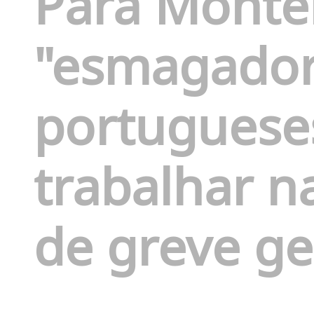
Para Monte
"esmagador
portugueses
trabalhar na
de greve ge