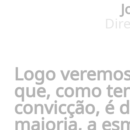
J
Dire
Logo veremos,
que, como t
convicção, é 
maioria, a es