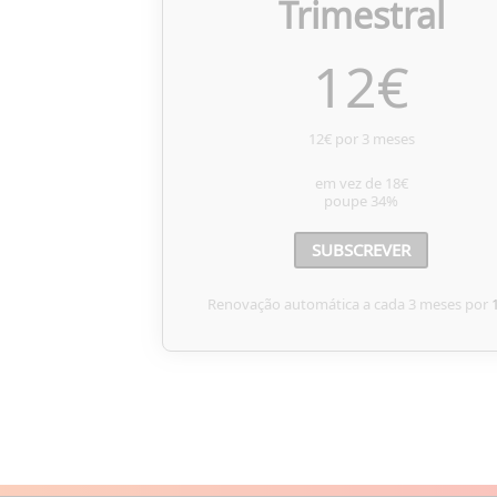
Trimestral
12
€
12€ por 3 meses
em vez de
18€
poupe
34%
SUBSCREVER
Renovação automática a cada 3 meses por