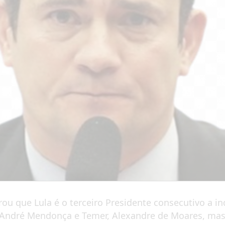
u que Lula é o terceiro Presidente consecutivo a ind
 André Mendonça e Temer, Alexandre de Moares, mas