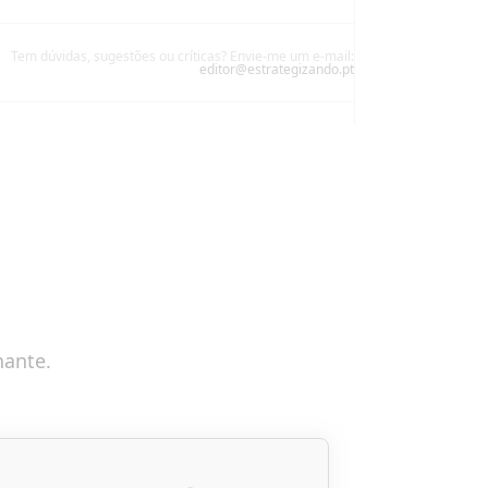
Tem dúvidas, sugestões ou críticas? Envie-me um e-mail:
editor@estrategizando.pt
nante.