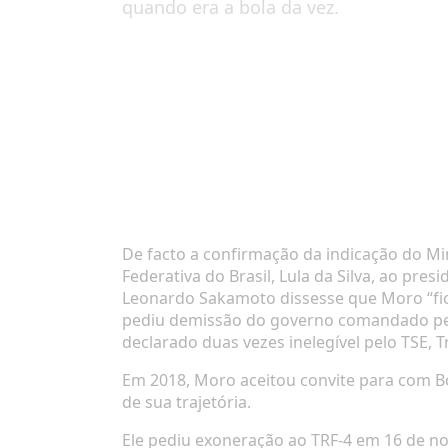
quando era a bola da vez.
De facto a confirmação da indicação do Min
Federativa do Brasil, Lula da Silva, ao pre
Leonardo Sakamoto dissesse que Moro “fic
pediu demissão do governo comandado pelo e
declarado duas vezes inelegível pelo TSE, Tr
Em 2018, Moro aceitou convite para com Bol
de sua trajetória.
Ele pediu exoneração ao TRF-4 em 16 de no