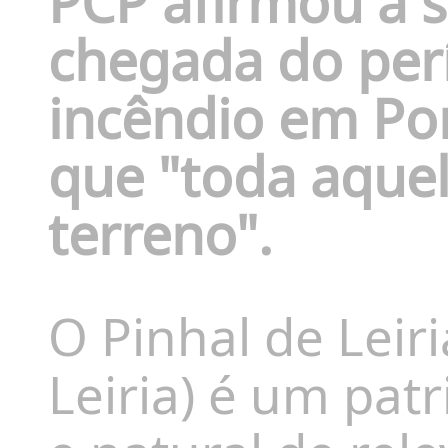
PCP afirmou a 
chegada do perí
incêndio em Po
que "toda aquel
terreno".
O
Pinhal de Leiri
Leiria) é um
patr