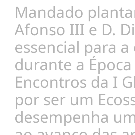
Mandado plantar 
Afonso III e D. D
essencial para a
durante a
Época
Encontros da I G
por ser um Ecos
desempenha um 
ao avanço das ar