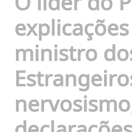
O líder do 
explicaçõe
ministro do
Estrangeiro
nervosismo
declarações