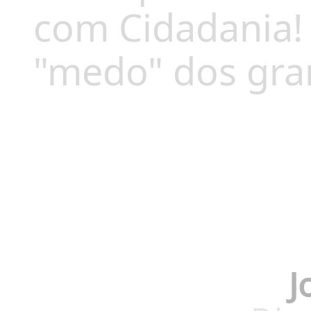
com Cidadania!
"medo" dos gra
J