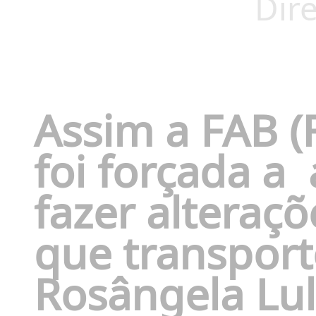
Dire
Assim a FAB (F
foi forçada a
fazer alteraçõ
que transpor
Rosângela Lul