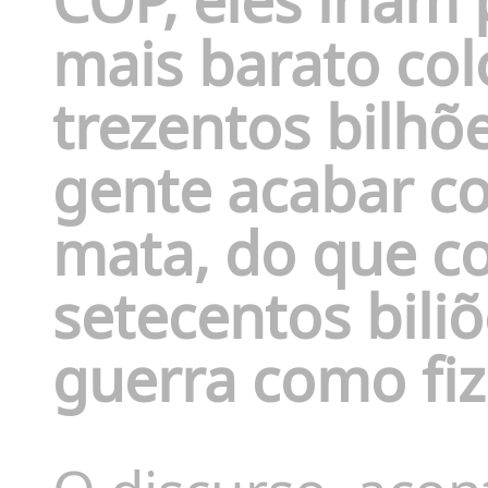
COP, eles iriam
mais barato col
trezentos bilhõ
gente acabar c
mata, do que col
setecentos biliõ
guerra como fi