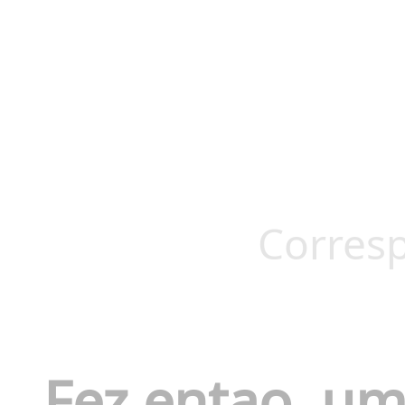
Corresp
Fez entao
um