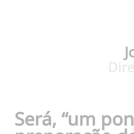
J
Dire
Será, “um pon