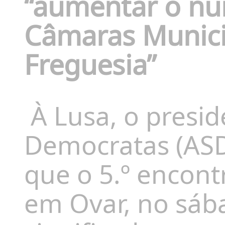
“aumentar o nú
Câmaras Municip
Freguesia”
À Lusa, o presid
Democratas (ASD
que o 5.º encont
em Ovar, no sába