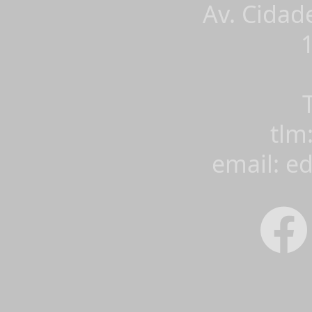
Av. Cidad
tlm
email: e