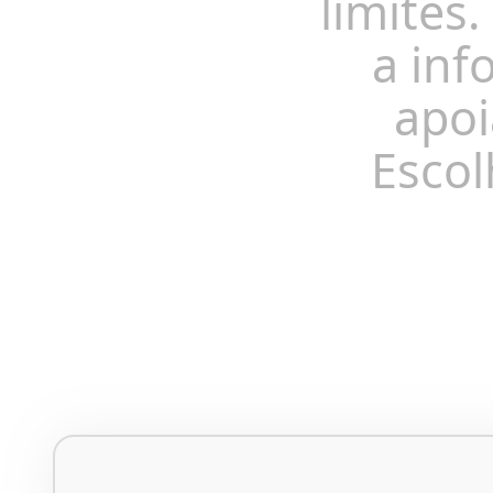
limites.
a inf
apoi
Escol