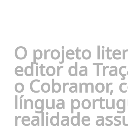
O p
rojeto lite
editor da Traç
o
Cobramor
,
c
língua portu
realidade as