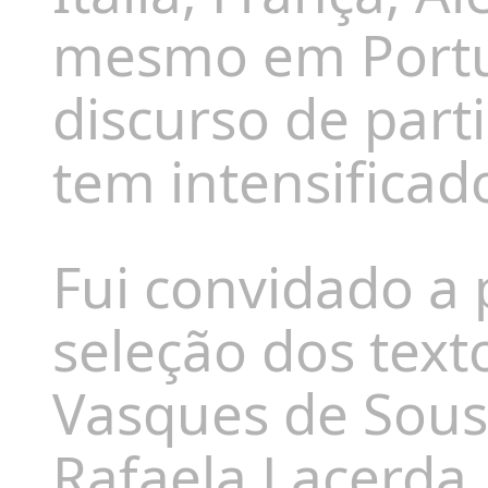
mesmo em
Portu
discurso de parti
t
e
m intensificad
Fui convidado a p
seleção dos text
Vasques de Sousa
Rafaela Lacerda, 