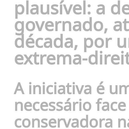
plausível: a 
governado
,
a
década
,
por u
extrema-direit
A
iniciativa
é
u
necessário face
conservadora n