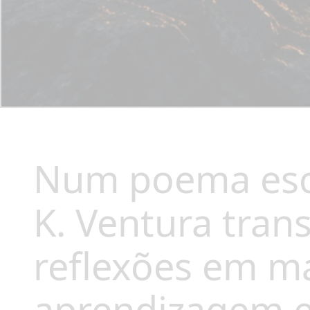
Num poema escr
K. Ventura tran
reflexões em ma