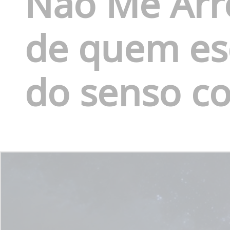
Não Me Arr
de quem esc
do senso 