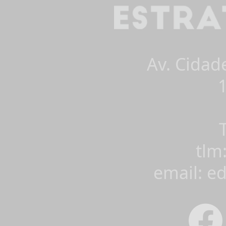
Av. Cidad
tlm
email: e