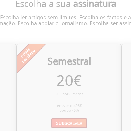
Escolha a sua
assinatura
Escolha ler artigos sem limites. Escolha os factos e a
mação. Escolha apoiar o jornalismo. Escolha ser assi
Semestral
20
€
20€ por 6 meses
em vez de
36€
poupe
45%
SUBSCREVER