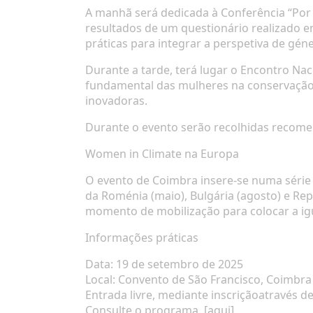
A manhã será dedicada à
Conferência “Por
resultados de um questionário realizado em
práticas para integrar a perspetiva de géner
Durante a tarde, terá lugar o
Encontro Nac
fundamental das mulheres na conservação d
inovadoras.
Durante o evento serão recolhidas recomen
Women in Climate
na Europa
O evento de Coimbra insere-se numa
série
da Roménia (maio), Bulgária (agosto) e Rep
momento de mobilização para colocar a
ig
Informações práticas
Data
: 19 de setembro de 2025
Local
: Convento de São Francisco, Coimbra
Entrada livre, mediante inscrição
através de
Consulte o
programa
[
aqui
]