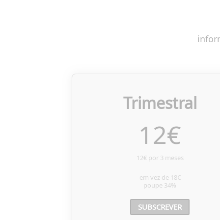
infor
Trimestral
12
€
12€ por 3 meses
em vez de
18€
poupe
34%
SUBSCREVER