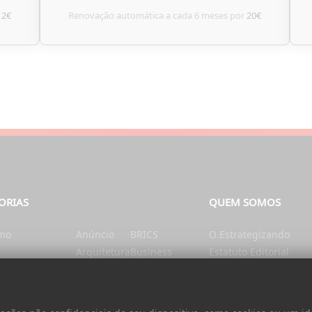
12€
Renovação automática a cada 6 meses por
20€
ORIAS
QUEM SOMOS
smo
Anúncio
BRICS
O Estrategizando
Arquitetura
Business
Estatuto Editorial
tação e Nutrição
Artes
Catalunha
Ficha Técnica
nte
Ásia
Cérebro e mente
Contatos
Autarquias
China
Donativo