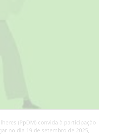
lheres (PpDM) convida à participação
gar no dia 19 de setembro de 2025,