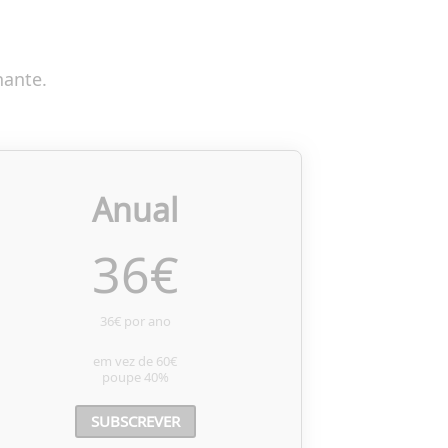
nante.
Anual
36
€
36€ por ano
em vez de
60€
poupe
40%
SUBSCREVER