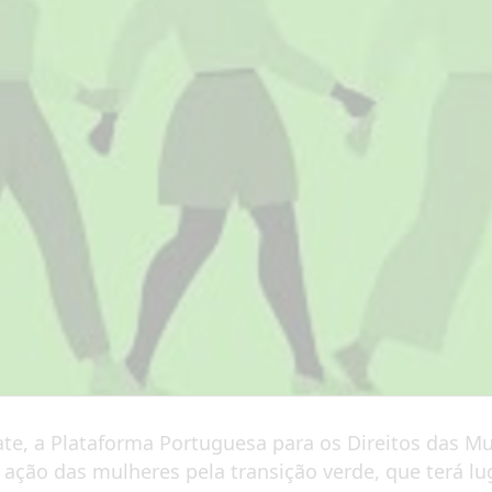
e, a Plataforma Portuguesa para os Direitos das Mu
 ação das mulheres pela transição verde, que terá lu