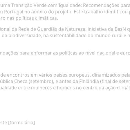
 uma Transição Verde com Igualdade: Recomendações para 
 Portugal no âmbito do projeto. Este trabalho identificou p
o nas políticas climáticas.
ional da Rede de Guardiãs da Natureza
, iniciativa da BasN
a biodiversidade, na sustentabilidade do mundo rural e na
dações para enformar as políticas ao nível nacional e eur
 de encontros em vários países europeus
, dinamizados pel
ública Checa (setembro), e antes da Finlândia (final de set
ualdade entre mulheres e homens no centro da ação climát
ste [
formulário
]