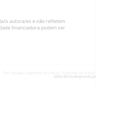
da/o autora/es e não refletem
idade financiadora podem ser
Tem dúvidas, sugestões ou críticas? Envie-me um e-mail:
editor@estrategizando.pt