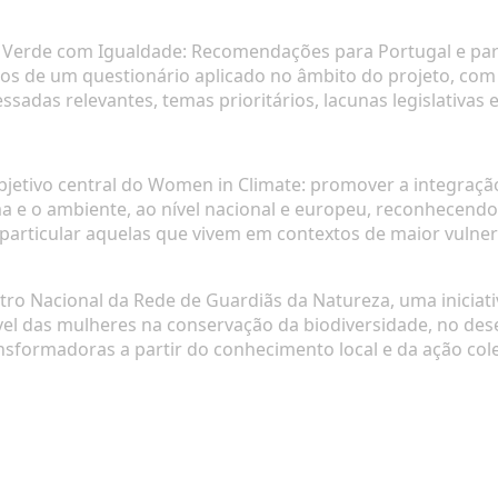
 Verde com Igualdade: Recomendações para Portugal e par
dos de um questionário aplicado no âmbito do projeto, com
ssadas relevantes, temas prioritários, lacunas legislativas 
jetivo central do
Women in Climate
: promover a integraçã
ma e o ambiente, ao nível nacional e europeu, reconhecendo
 particular aquelas que vivem em contextos de maior vulner
ntro Nacional da
Rede de Guardiãs da Natureza
, uma inicia
el das mulheres na conservação da biodiversidade, no des
nsformadoras a partir do conhecimento local e da ação cole