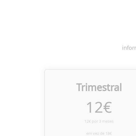
infor
Trimestral
12
€
12€ por 3 meses
em vez de
18€