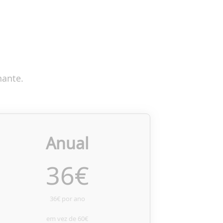
nante.
Anual
36
€
36€ por ano
em vez de
60€