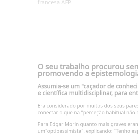
francesa AFP.
O seu trabalho procurou semp
promovendo a
epistemolog
Assumia-se um
"caçador de conhec
e científica
multidisciplinar
, para en
Era considerado por muitos dos seus pare
conectar o que na "perceção habitual não e
Para Edgar Morin quanto mais graves eram 
um
"optipessimista"
, explicando: "Tenho e