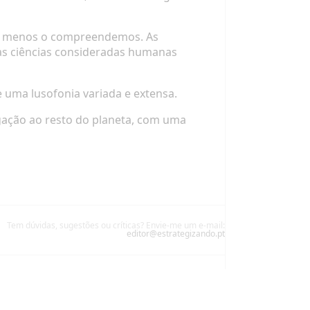
, menos o compreendemos. As
tas ciências consideradas humanas
e uma lusofonia variada e extensa.
igação ao resto do planeta, com uma
Tem dúvidas, sugestões ou críticas? Envie-me um e-mail:
editor@estrategizando.pt