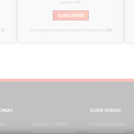
poupe
45%
SUBSCREVER
12€
Renovação automática a cada 6 meses por
20€
ORIAS
QUEM SOMOS
smo
Anúncio
BRICS
O Estrategizando
Arquitetura
Business
Estatuto Editorial