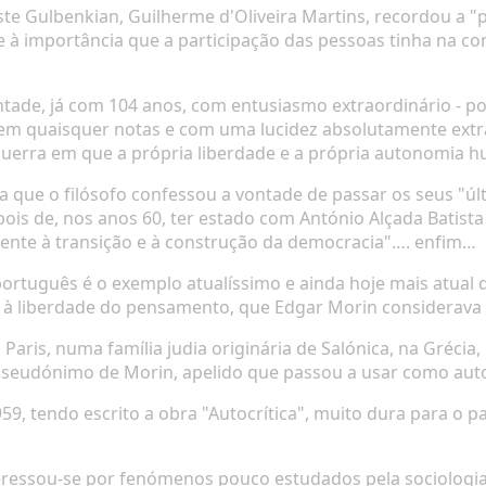
ste Gulbenkian, Guilherme d'Oliveira Martins, recordou a
 à importância que a participação das pessoas tinha na co
vontade, já com 104 anos, com entusiasmo extraordinário - 
em quaisquer notas e com uma lucidez absolutamente extr
e guerra em que a própria liberdade e a própria autonomia
a que o filósofo confessou a vontade de passar os seus "ú
is de, nos anos 60, ter estado com António Alçada Batista 
nte à transição e à construção da democracia"…. enfim…
ortuguês é o exemplo atualíssimo e ainda hoje mais atual
à liberdade do pensamento, que Edgar Morin considerava e
m Paris, numa família judia originária de Salónica, na Gréc
pseudónimo de Morin, apelido que passou a usar como auto
9, tendo escrito a obra "Autocrítica", muito dura para o p
teressou-se por fenómenos pouco estudados pela sociologi