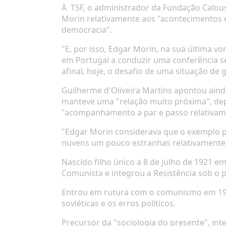
À
TSF
, o administrador da Fundação Calou
Morin relativamente aos "acontecimentos e
democracia".
"E, por isso, Edgar Morin, na sua última 
em Portugal a conduzir uma conferência s
afinal, hoje, o desafio de uma situação d
Guilherme d'Oliveira Martins apontou aind
manteve uma "relação muito próxima", depo
"acompanhamento a par e passo relativame
"Edgar Morin considerava que o exemplo p
nuvens um pouco estranhas relativamente 
Nascido filho único a 8 de julho de 1921 e
Comunista e integrou a Resistência sob o 
Entrou em
rutura com o comunismo
em 195
soviéticas e os erros políticos.
Precursor da
"sociologia do presente"
, in