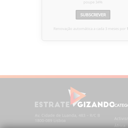
poupe
34%
SUBSCREVER
Renovação automática a cada 3 meses por
CATEG
Av. Cidade de Luanda, 483 – R/C B
Activi
1800-089 Lisboa
África