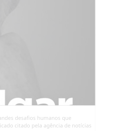
grandes desafios humanos que
ado citado pela agência de notícias