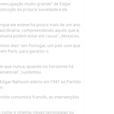
 "preocupação muito grande" de Edgar
nstrução da própria sociedade e da
porque ele esteve há pouco mais de um ano
aordinária, compreendendo aquilo que é,
 humana podem estar em causa", destacou.
ltimos dias" em Portugal, um país com que
em Paris, para garantir o
 do que nunca, quando no horizonte há
ssencial", sustentou.
ia, Edgar Nahoum aderiu em 1941 ao Partido
r.
artido comunista francês, as intervenções
a como o cinema, novas tecnologias ou