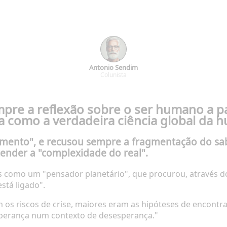
Antonio Sendim
Colunista
re a reflexão sobre o ser humano a par
ia
como a verdadeira ciência global da 
imento"
, e recusou sempre a fragmentação do sab
tender a "complexidade do real".
s como um "pensador planetário", que procurou, através 
stá ligado".
os riscos de crise, maiores eram as hipóteses de encontr
sperança num contexto de desesperança."