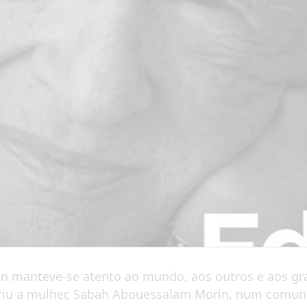
rin manteve-se atento ao mundo, aos outros e aos 
riu a mulher, Sabah Abouessalam Morin, num comunic