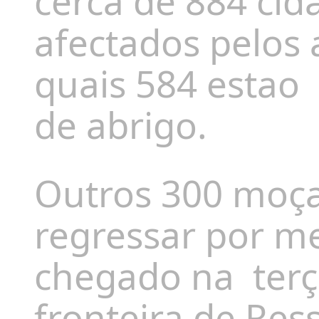
cerca de 884 ci
afectados pelos 
quais 584 estao
de abrigo.
Outros 300 moç
regressar por me
chegado na
terç
fronteira de Res