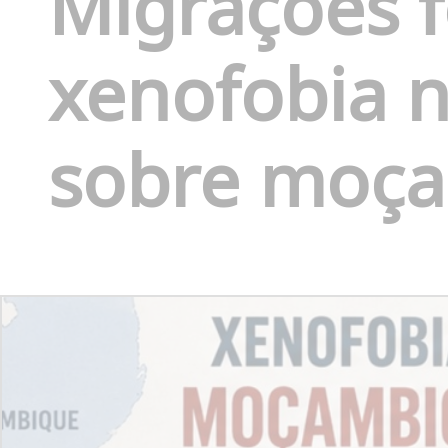
Migraçoes f
xenofobia n
sobre moç