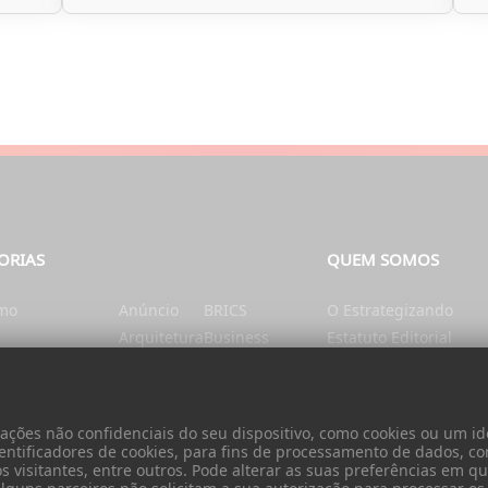
ORIAS
QUEM SOMOS
smo
Anúncio
BRICS
O Estrategizando
Arquitetura
Business
Estatuto Editorial
tação e Nutrição
Artes
Catalunha
Ficha Técnica
nte
Ásia
Cérebro e mente
Contatos
Autarquias
China
Donativo
ões não confidenciais do seu dispositivo, como cookies ou um ide
Cidadania
entificadores de cookies, para fins de processamento de dados, c
visitantes, entre outros. Pode alterar as suas preferências em qua