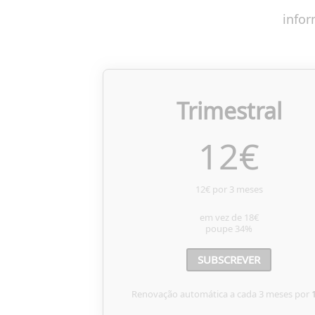
infor
Trimestral
12
€
12€ por 3 meses
em vez de
18€
poupe
34%
SUBSCREVER
Renovação automática a cada 3 meses por