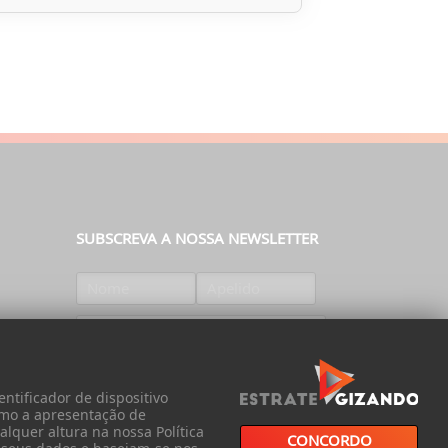
SUBSCREVA A NOSSA NEWSLETTER
SUBSCREVER
ntificador de dispositivo
omo a apresentação de
lquer altura na nossa Política
CONCORDO