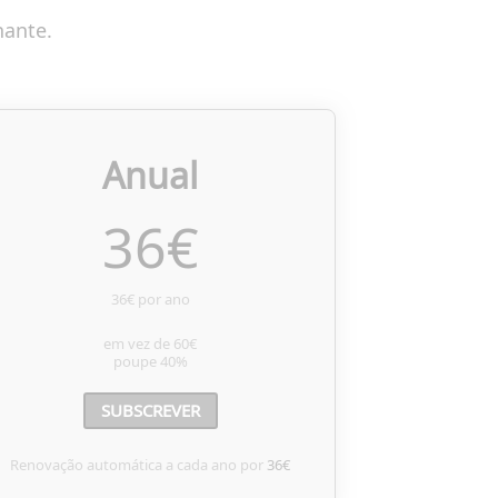
nante.
Anual
36
€
36€ por ano
em vez de
60€
poupe
40%
SUBSCREVER
Renovação automática a cada ano por
36€