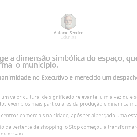
Antonio Sendim
Colunista
ege a dimensão simbólica do espaço, q
irma
o municipio.
unanimidade no Executivo e merecido um despacho
um valor cultural de significado relevante, u m a vez qu e
dos exemplos mais
particulares da produção e
dinâmica mus
e centros comerciais na cidade, após ter albergado uma est
ínio da vertente de shopping, o Stop começou a
transformar
 de ensaio.