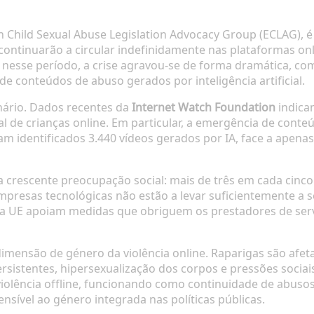
hild Sexual Abuse Legislation Advocacy Group (ECLAG), é 
 continuarão a circular indefinidamente nas plataformas on
 nesse período, a crise agravou-se de forma dramática, co
e conteúdos de abuso gerados por inteligência artificial.
ário. Dados recentes da
Internet Watch Foundation
indicam
al de crianças online. Em particular, a emergência de conte
oram identificados 3.440 vídeos gerados por IA, face a ape
a crescente preocupação social: mais de três em cada cinc
presas tecnológicas não estão a levar suficientemente a sér
a UE apoiam medidas que obriguem os prestadores de serviç
mensão de género da violência online. Raparigas são afe
rsistentes, hipersexualização dos corpos e pressões sociais e
olência offline, funcionando como continuidade de abusos 
nsível ao género integrada nas políticas públicas.