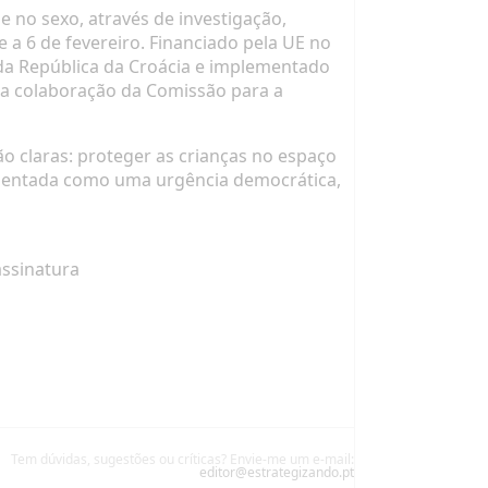
e no sexo, através de investigação,
e a 6 de fevereiro. Financiado pela UE no
a República da Croácia e implementado
 a colaboração da Comissão para a
ão claras: proteger as crianças no espaço
resentada como uma urgência democrática,
assinatura
Tem dúvidas, sugestões ou críticas? Envie-me um e-mail:
editor@estrategizando.pt