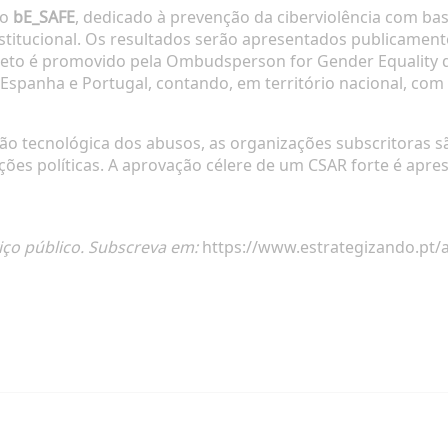
to
bE_SAFE
, dedicado à prevenção da ciberviolência com bas
institucional. Os resultados serão apresentados publicament
to é promovido pela Ombudsperson for Gender Equality d
Espanha e Portugal, contando, em território nacional, com
ação tecnológica dos abusos, as organizações subscritoras s
ações políticas. A aprovação célere de um CSAR forte é ap
iço público. Subscreva em:
https://www.estrategizando.pt/