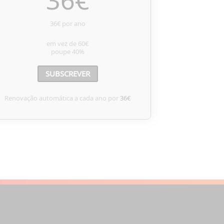
36
€
36€ por ano
em vez de
60€
poupe
40%
SUBSCREVER
Renovação automática a cada ano por
36€