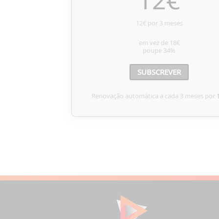
12
€
12€ por 3 meses
em vez de
18€
poupe
34%
SUBSCREVER
Renovação automática a cada 3 meses por