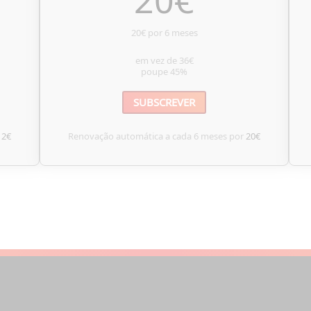
20
€
20€ por 6 meses
em vez de
36€
poupe
45%
SUBSCREVER
12€
Renovação automática a cada 6 meses por
20€