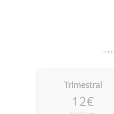
infor
Trimestral
12
€
12€ por 3 meses