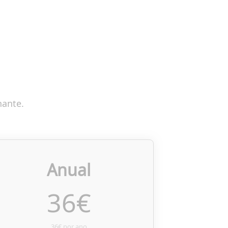
nante.
Anual
36
€
36€ por ano