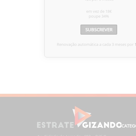
em vez de
18€
poupe
34%
SUBSCREVER
Renovação automática a cada 3 meses por
CATEG