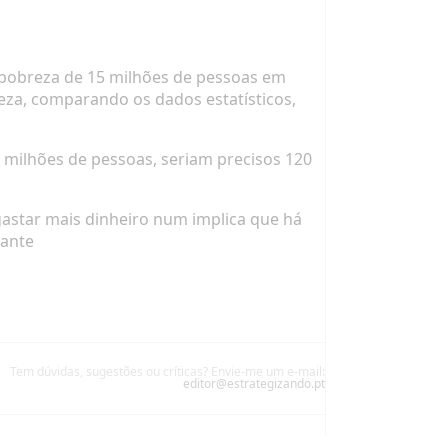
a pobreza de 15 milhões de pessoas em
eza, comparando os dados estatísticos,
3 milhões de pessoas, seriam precisos 120
astar mais dinheiro num implica que há
nante
Tem dúvidas, sugestões ou críticas? Envie-me um e-mail:
editor@estrategizando.pt