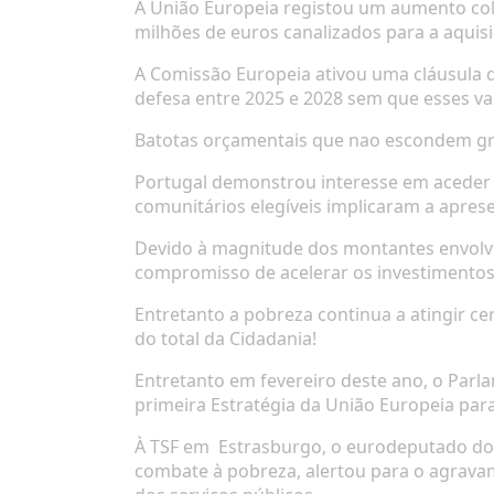
A União Europeia registou um aumento colo
milhões de euros canalizados para a aqui
A Comissão Europeia ativou uma cláusula d
defesa entre 2025 e 2028 sem que esses val
Batotas orçamentais que nao escondem gr
Portugal demonstrou interesse em aceder a
comunitários elegíveis implicaram a apres
Devido à magnitude dos montantes envolvi
compromisso de acelerar os investimento
Entretanto a pobreza continua a atingir 
do total da Cidadania!
Entretanto em fevereiro deste ano, o Parl
primeira Estratégia da União Europeia par
À
TSF
em
Estrasburgo, o eurodeputado do 
combate à pobreza, alertou para o agrava