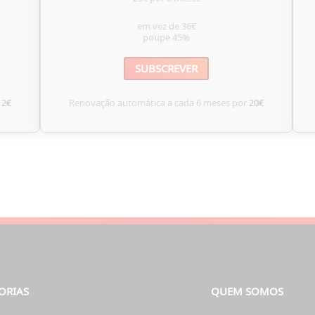
em vez de
36€
poupe
45%
SUBSCREVER
12€
Renovação automática a cada 6 meses por
20€
ORIAS
QUEM SOMOS