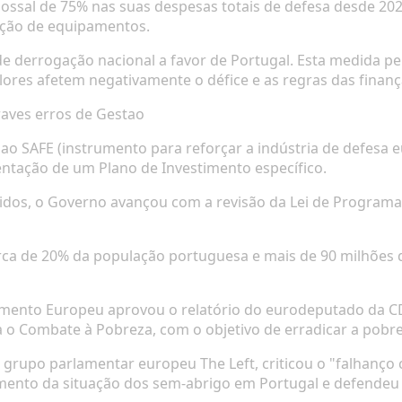
ssal de 75% nas suas despesas totais de defesa desde 2021
sição de equipamentos.
e derrogação nacional a favor de Portugal. Esta medida p
ores afetem negativamente o défice e as regras das finanç
aves erros de Gestao
o SAFE (instrumento para reforçar a indústria de defesa 
entação de um Plano de Investimento específico.
dos, o Governo avançou com a revisão da Lei de Programaç
s
cerca de 20% da população portuguesa e mais de 90 milhões
amento Europeu aprovou o relatório do eurodeputado da CDU
a o Combate à Pobreza, com o objetivo de erradicar a pobr
grupo parlamentar europeu The Left, criticou o "falhanço 
mento da situação dos sem-abrigo em Portugal e defendeu 