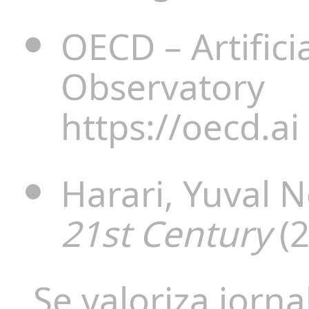
OECD – Artificia
Observatory
https://oecd.ai
Harari, Yuval 
21st Century
(2
Se valoriza jorn