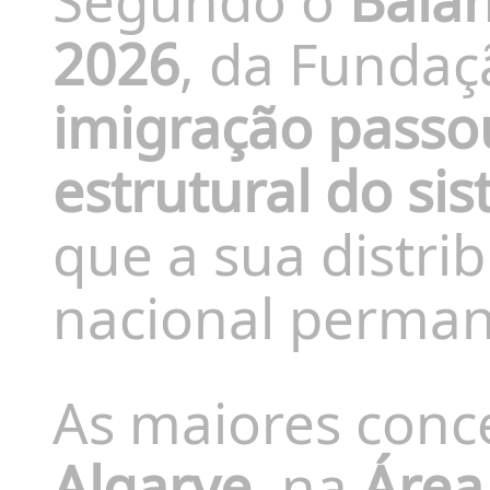
Segundo o
Bala
2026
, da Fundaç
imigração passo
estrutural do si
que a sua distrib
nacional perman
As maiores conc
Algarve
, na
Área