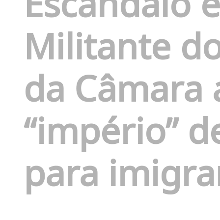
Escândalo e
Militante 
da Câmara 
“império” d
para imigra