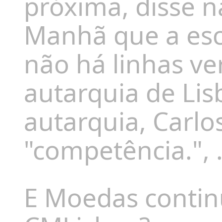
próxima, disse n
Manhã que a esco
não há linhas ve
autarquia de Lis
autarquia, Carl
"competência.", .
E Moedas contin